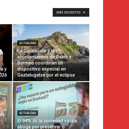
MÁS RECIENTES
ACTUALIDAD
La Diputación y los
ayuntamientos de Bakio y
Bermeo coordinan un
a y
dispositivo especial en
2026
Gaztelugatxe por el eclipse
ACTUALIDAD
 de
El 94% de la sociedad vasca
aboga por preservar o