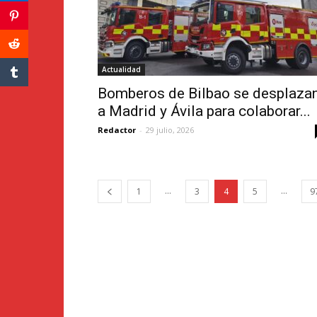
Actualidad
Bomberos de Bilbao se desplaza
a Madrid y Ávila para colaborar...
Redactor
-
29 julio, 2026
...
...
1
3
4
5
9