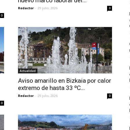
nuevo marco laboral del...
Redactor
-
29 julio, 2026
0
0
Actualidad
Aviso amarillo en Bizkaia por calor
extremo de hasta 33 ºC...
Redactor
-
29 julio, 2026
0
0