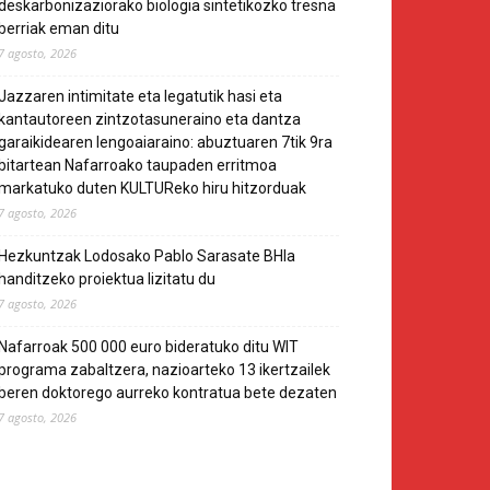
deskarbonizaziorako biologia sintetikozko tresna
berriak eman ditu
7 agosto, 2026
Jazzaren intimitate eta legatutik hasi eta
kantautoreen zintzotasuneraino eta dantza
garaikidearen lengoaiaraino: abuztuaren 7tik 9ra
bitartean Nafarroako taupaden erritmoa
markatuko duten KULTUReko hiru hitzorduak
7 agosto, 2026
Hezkuntzak Lodosako Pablo Sarasate BHIa
handitzeko proiektua lizitatu du
7 agosto, 2026
Nafarroak 500 000 euro bideratuko ditu WIT
programa zabaltzera, nazioarteko 13 ikertzailek
beren doktorego aurreko kontratua bete dezaten
7 agosto, 2026