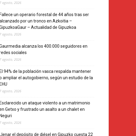
7 agosto, 2026
Fallece un operario forestal de 44 años tras ser
alcanzado por un tronco en Azkoitia –
GipuzkoaGaur – Actualidad de Gipuzkoa
7 agosto, 2026
Gaurmedia alcanza los 400.000 seguidores en
redes sociales
7 agosto, 2026
El 94% de la población vasca respalda mantener
o ampliar el autogobierno, según un estudio de la
EHU
7 agosto, 2026
Esclarecido un ataque violento a un matrimonio
en Getxo y frustrado un asalto a un chalet en
Neguri
7 agosto, 2026
Llenar el depósito de diésel en Gipuzko cuesta 22