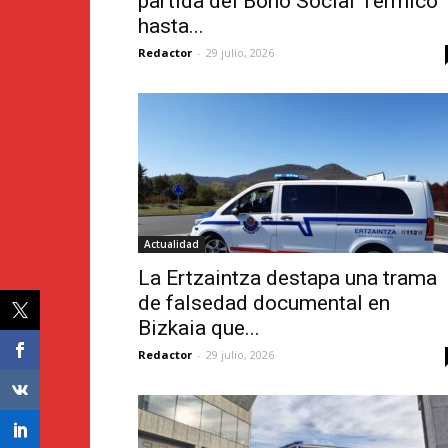
partida del Bono Social Térmico
hasta...
Redactor
-
29 julio, 2026
Actualidad
La Ertzaintza destapa una trama
de falsedad documental en
Bizkaia que...
Redactor
-
29 julio, 2026