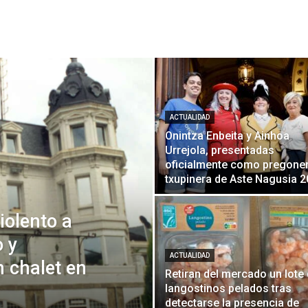
ACTUALIDAD
Onintza Enbeita y Ainhoa
Urrejola, presentadas
oficialmente como pregoner
txupinera de Aste Nagusia 
iolento a
 y
ACTUALIDAD
n chalet en
Retiran del mercado un lote
langostinos pelados tras
detectarse la presencia de