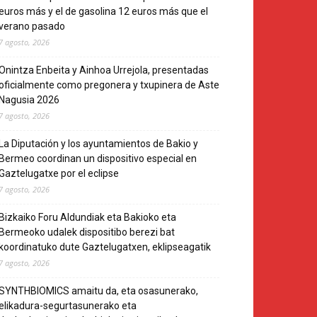
euros más y el de gasolina 12 euros más que el
verano pasado
7 agosto, 2026
Onintza Enbeita y Ainhoa Urrejola, presentadas
oficialmente como pregonera y txupinera de Aste
Nagusia 2026
7 agosto, 2026
La Diputación y los ayuntamientos de Bakio y
Bermeo coordinan un dispositivo especial en
Gaztelugatxe por el eclipse
7 agosto, 2026
Bizkaiko Foru Aldundiak eta Bakioko eta
Bermeoko udalek dispositibo berezi bat
koordinatuko dute Gaztelugatxen, eklipseagatik
7 agosto, 2026
SYNTHBIOMICS amaitu da, eta osasunerako,
elikadura-segurtasunerako eta