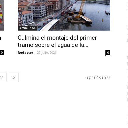
Actualidad
n
Culmina el montaje del primer
tramo sobre el agua de la...
Redactor
-
29 julio, 2026
0
0
77
Página 4 de 977