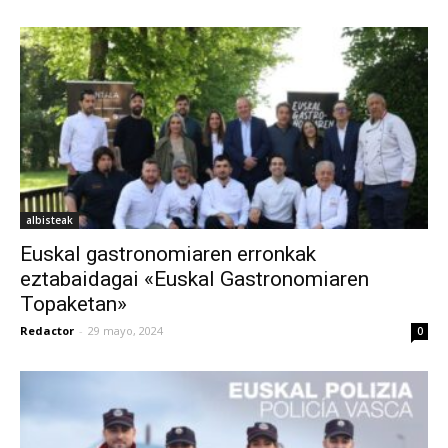
albisteak
Euskal gastronomiaren erronkak
eztabaidagai «Euskal Gastronomiaren
Topaketan»
Redactor
-
29 mayo, 2024
0