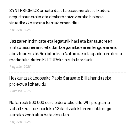
SYNTHBIOMICS amaitu da, eta osasunerako, elikadura-
segurtasunerako eta deskarbonizaziorako biologia
sintetikozko tresna berriak eman ditu
7 agosto, 2026
Jazzaren intimitate eta legatutik hasi eta kantautoreen
zintzotasuneraino eta dantza garaikidearen lengoaiaraino:
abuztuaren 7tik 9ra bitartean Nafarroako taupaden erritmoa
markatuko duten KULTUReko hiru hitzorduak
7 agosto, 2026
Hezkuntzak Lodosako Pablo Sarasate BHIa handitzeko
proiektua lizitatu du
7 agosto, 2026
Nafarroak 500 000 euro bideratuko ditu WIT programa
zabaltzera, nazioarteko 13 ikertzailek beren doktorego
aurreko kontratua bete dezaten
7 agosto, 2026