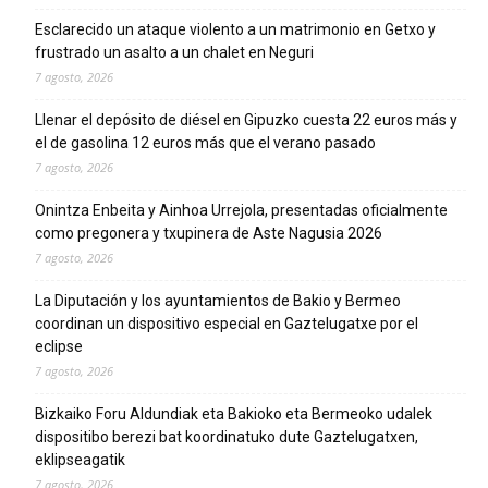
Esclarecido un ataque violento a un matrimonio en Getxo y
frustrado un asalto a un chalet en Neguri
7 agosto, 2026
Llenar el depósito de diésel en Gipuzko cuesta 22 euros más y
el de gasolina 12 euros más que el verano pasado
7 agosto, 2026
Onintza Enbeita y Ainhoa Urrejola, presentadas oficialmente
como pregonera y txupinera de Aste Nagusia 2026
7 agosto, 2026
La Diputación y los ayuntamientos de Bakio y Bermeo
coordinan un dispositivo especial en Gaztelugatxe por el
eclipse
7 agosto, 2026
Bizkaiko Foru Aldundiak eta Bakioko eta Bermeoko udalek
dispositibo berezi bat koordinatuko dute Gaztelugatxen,
eklipseagatik
7 agosto, 2026