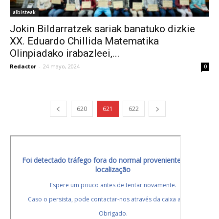
albisteak
Jokin Bildarratzek sariak banatuko dizkie
XX. Eduardo Chillida Matematika
Olinpiadako irabazleei,...
Redactor
-
24 mayo, 2024
0
620
621
622