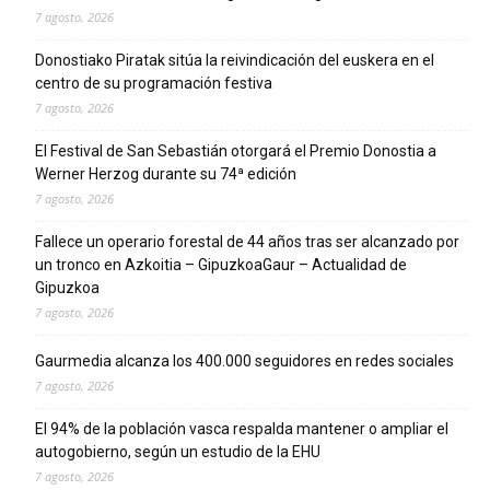
7 agosto, 2026
Donostiako Piratak sitúa la reivindicación del euskera en el
centro de su programación festiva
7 agosto, 2026
El Festival de San Sebastián otorgará el Premio Donostia a
Werner Herzog durante su 74ª edición
7 agosto, 2026
Fallece un operario forestal de 44 años tras ser alcanzado por
un tronco en Azkoitia – GipuzkoaGaur – Actualidad de
Gipuzkoa
7 agosto, 2026
Gaurmedia alcanza los 400.000 seguidores en redes sociales
7 agosto, 2026
El 94% de la población vasca respalda mantener o ampliar el
autogobierno, según un estudio de la EHU
7 agosto, 2026