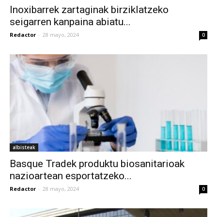
Inoxibarrek zartaginak birziklatzeko
seigarren kanpaina abiatu...
Redactor
-
28 mayo, 2024
0
albisteak
Basque Tradek produktu biosanitarioak
nazioartean esportatzeko...
Redactor
-
28 mayo, 2024
0