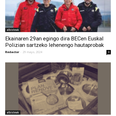
albisteak
Ekainaren 29an egingo dira BECen Euskal
Polizian sartzeko lehenengo hautaprobak
Redactor
-
29 mayo, 2024
0
albisteak