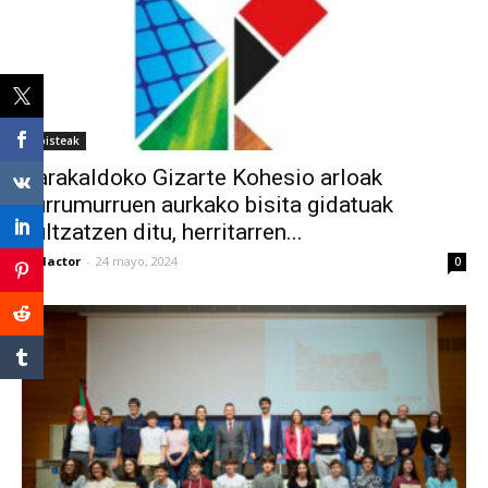
albisteak
Barakaldoko Gizarte Kohesio arloak
zurrumurruen aurkako bisita gidatuak
bultzatzen ditu, herritarren...
Redactor
-
24 mayo, 2024
0