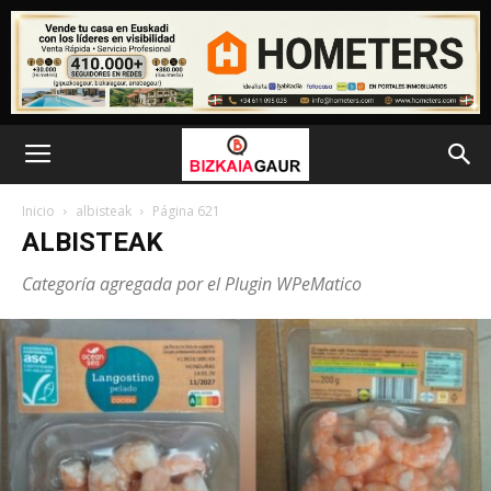
Inicio
albisteak
Página 621
ALBISTEAK
Categoría agregada por el Plugin WPeMatico