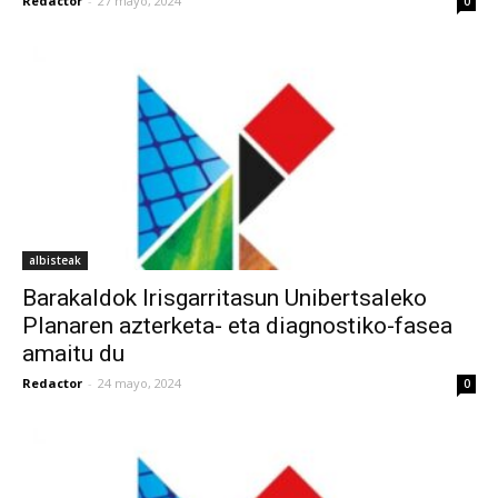
Redactor
-
27 mayo, 2024
0
albisteak
Barakaldok Irisgarritasun Unibertsaleko
Planaren azterketa- eta diagnostiko-fasea
amaitu du
Redactor
-
24 mayo, 2024
0