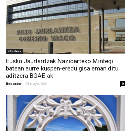
albisteak
Eusko Jaurlaritzak Nazioarteko Mintegi
batean aurreikuspen-eredu gisa eman ditu
aditzera BGAE-ak
Redactor
-
28 mayo, 2024
0