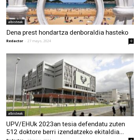
albisteak
Dena prest hondartza denboraldia hasteko
Redactor
-
27 mayo, 2024
0
albisteak
UPV/EHUk 2023an tesia defendatu zuten
512 doktore berri izendatzeko ekitaldia...