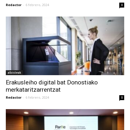
Redactor
-
6 febrero, 2024
0
albisteak
Erakusleiho digital bat Donostiako
merkataritzarrentzat
Redactor
-
6 febrero, 2024
0