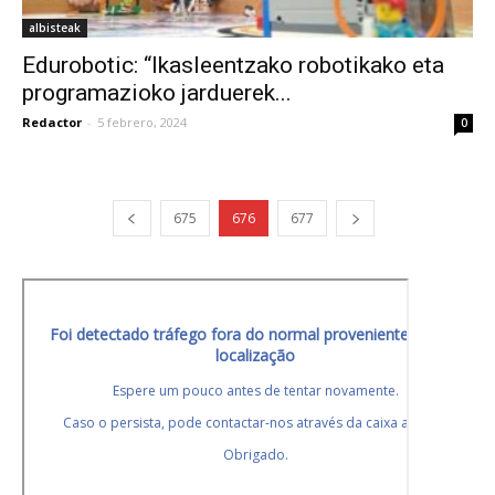
albisteak
Edurobotic: “Ikasleentzako robotikako eta
programazioko jarduerek...
Redactor
-
5 febrero, 2024
0
675
676
677