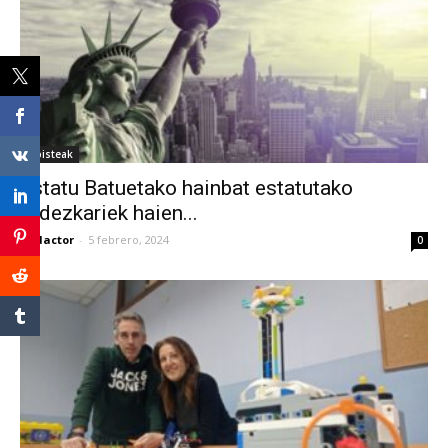
albisteak
Estatu Batuetako hainbat estatutako
ordezkariek haien...
Redactor
-
5 febrero, 2024
0