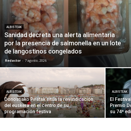
ALBISTEAK
Sanidad decreta una alerta alimentaria
por la presencia de salmonella en un lote
de langostinos congelados
Redactor
-
7 agosto, 2026
ALBISTEAK
ALBISTEAK
Donostiako Piratak sitúa la reivindicación
El Festiv
del euskera en el centro de su
Premio D
programación festiva
su 74ª ed