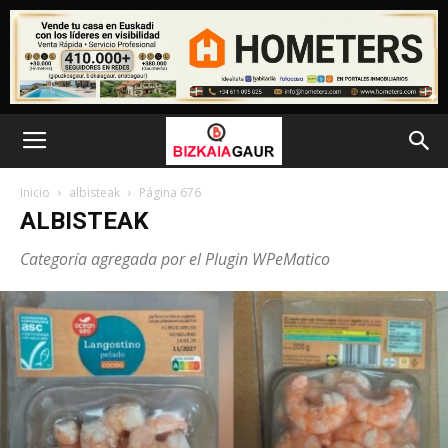
Inicio
albisteak
Página 676
ALBISTEAK
Categoría agregada por el Plugin WPeMatico