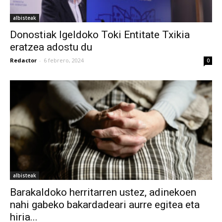
albisteak
Donostiak Igeldoko Toki Entitate Txikia
eratzea adostu du
Redactor
-
6 febrero, 2024
0
albisteak
Barakaldoko herritarren ustez, adinekoen
nahi gabeko bakardadeari aurre egitea eta
hiria...