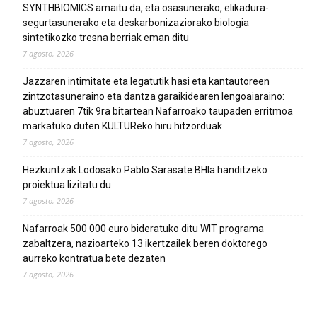
SYNTHBIOMICS amaitu da, eta osasunerako, elikadura-
segurtasunerako eta deskarbonizaziorako biologia
sintetikozko tresna berriak eman ditu
7 agosto, 2026
Jazzaren intimitate eta legatutik hasi eta kantautoreen
zintzotasuneraino eta dantza garaikidearen lengoaiaraino:
abuztuaren 7tik 9ra bitartean Nafarroako taupaden erritmoa
markatuko duten KULTUReko hiru hitzorduak
7 agosto, 2026
Hezkuntzak Lodosako Pablo Sarasate BHIa handitzeko
proiektua lizitatu du
7 agosto, 2026
Nafarroak 500 000 euro bideratuko ditu WIT programa
zabaltzera, nazioarteko 13 ikertzailek beren doktorego
aurreko kontratua bete dezaten
7 agosto, 2026