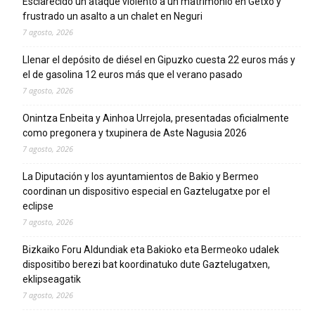
Esclarecido un ataque violento a un matrimonio en Getxo y
frustrado un asalto a un chalet en Neguri
7 agosto, 2026
Llenar el depósito de diésel en Gipuzko cuesta 22 euros más y
el de gasolina 12 euros más que el verano pasado
7 agosto, 2026
Onintza Enbeita y Ainhoa Urrejola, presentadas oficialmente
como pregonera y txupinera de Aste Nagusia 2026
7 agosto, 2026
La Diputación y los ayuntamientos de Bakio y Bermeo
coordinan un dispositivo especial en Gaztelugatxe por el
eclipse
7 agosto, 2026
Bizkaiko Foru Aldundiak eta Bakioko eta Bermeoko udalek
dispositibo berezi bat koordinatuko dute Gaztelugatxen,
eklipseagatik
7 agosto, 2026