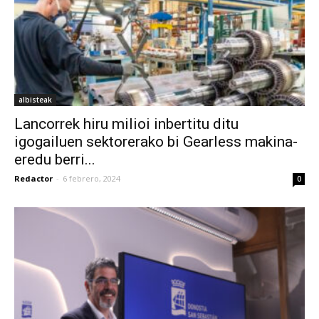
albisteak
Lancorrek hiru milioi inbertitu ditu
igogailuen sektorerako bi Gearless makina-
eredu berri...
Redactor
-
6 febrero, 2024
0