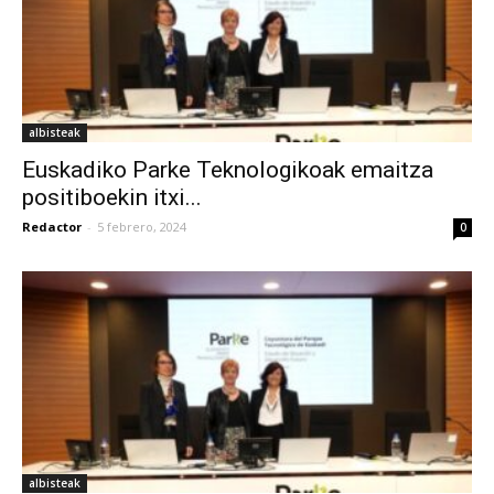
albisteak
Euskadiko Parke Teknologikoak emaitza
positiboekin itxi...
Redactor
-
5 febrero, 2024
0
albisteak