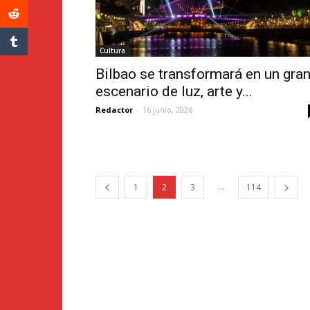
Cultura
Bilbao se transformará en un gra
escenario de luz, arte y...
Redactor
-
16 junio, 2026
...
1
2
3
114