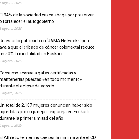
6 agosto, 2026
El 94% de la sociedad vasca aboga por preservar
o fortalecer el autogobierno
6 agosto, 2026
Un estudio publicado en ‘JAMA Network Open’
avala que el cribado de cáncer colorrectal reduce
un 50% la mortalidad en Euskadi
6 agosto, 2026
Consumo aconseja gafas certificadas y
mantenerlas puestas «en todo momento»
durante el eclipse de agosto
6 agosto, 2026
Un total de 2.187 mujeres denuncian haber sido
agredidas por su pareja o expareja en Euskadi
durante la primera mitad del año
6 agosto, 2026
El Athletic Femenino cae por la mínima ante el CD