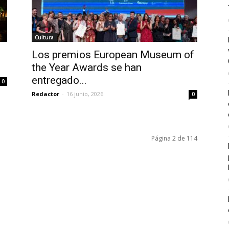
Cultura
n
Los premios European Museum of
the Year Awards se han
entregado...
0
Redactor
-
16 junio, 2026
0
Página 2 de 114