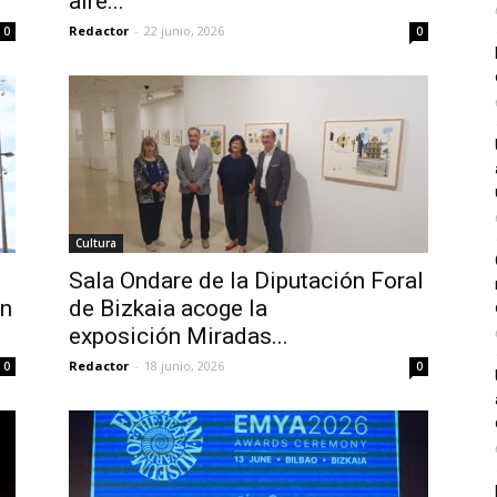
aire...
Redactor
-
22 junio, 2026
0
0
Cultura
Sala Ondare de la Diputación Foral
ón
de Bizkaia acoge la
exposición Miradas...
Redactor
-
18 junio, 2026
0
0