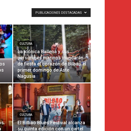
PUBLICACIONES DESTACADAS
CULTURA
La icónica Ballena y sus
personajes marinos inundarán
ros
de fiesta el corazón de Bilbao el
os
primer domingo de Aste
Nagusia
CULTURA
os
El Bilbao Blues Festival alcanza
a
su quinta edición con un cartel