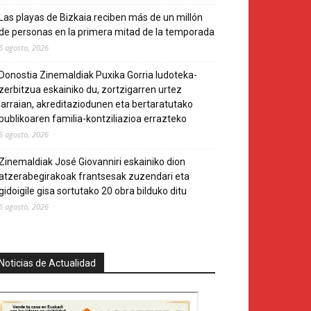
Las playas de Bizkaia reciben más de un millón
de personas en la primera mitad de la temporada
6 agosto, 2026
Donostia Zinemaldiak Puxika Gorria ludoteka-
zerbitzua eskainiko du, zortzigarren urtez
jarraian, akreditaziodunen eta bertaratutako
publikoaren familia-kontziliazioa errazteko
6 agosto, 2026
Zinemaldiak José Giovanniri eskainiko dion
atzerabegirakoak frantsesak zuzendari eta
gidoigile gisa sortutako 20 obra bilduko ditu
6 agosto, 2026
Noticias de Actualidad