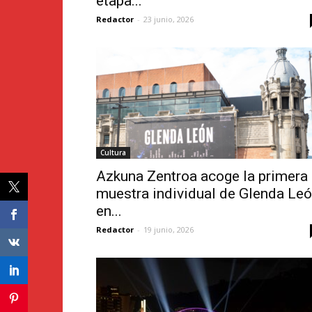
etapa...
Redactor
-
23 junio, 2026
Cultura
Azkuna Zentroa acoge la primera
muestra individual de Glenda Le
en...
Redactor
-
19 junio, 2026