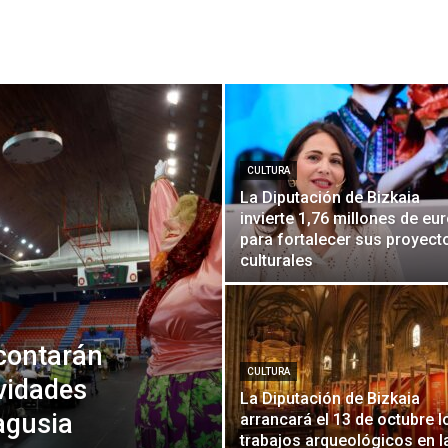
CULTURA
La Diputación de Bizkaia
invierte 1,76 millones de eu
para fortalecer sus proyect
culturales
contarán
CULTURA
ividades
La Diputación de Bizkaia
agusia
arrancará el 13 de octubre l
trabajos arqueológicos en l