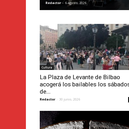
Redactor
-
6 agosto, 2026
Cultura
La Plaza de Levante de Bilbao
acogerá los bailables los sábado
de...
Redactor
-
30 junio, 2026