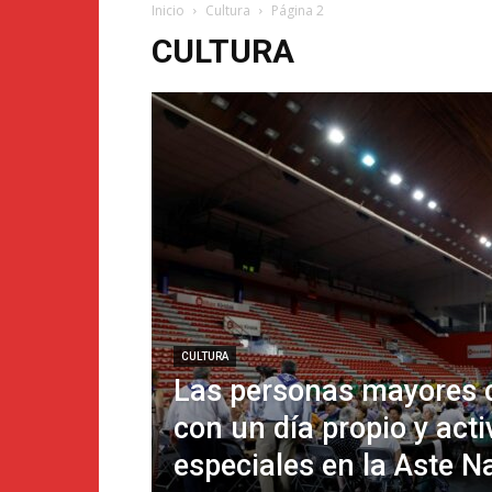
Inicio
Cultura
Página 2
CULTURA
CULTURA
Las personas mayores 
con un día propio y act
especiales en la Aste N