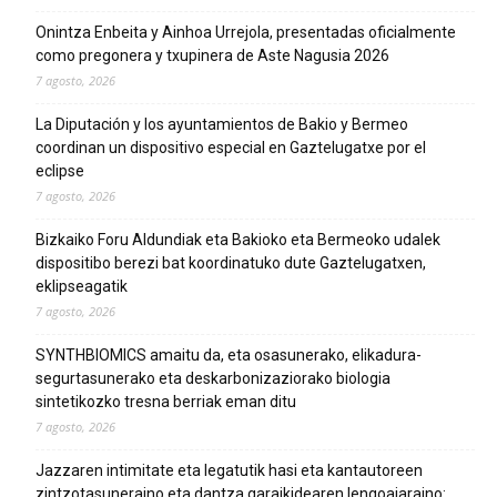
Onintza Enbeita y Ainhoa Urrejola, presentadas oficialmente
como pregonera y txupinera de Aste Nagusia 2026
7 agosto, 2026
La Diputación y los ayuntamientos de Bakio y Bermeo
coordinan un dispositivo especial en Gaztelugatxe por el
eclipse
7 agosto, 2026
Bizkaiko Foru Aldundiak eta Bakioko eta Bermeoko udalek
dispositibo berezi bat koordinatuko dute Gaztelugatxen,
eklipseagatik
7 agosto, 2026
SYNTHBIOMICS amaitu da, eta osasunerako, elikadura-
segurtasunerako eta deskarbonizaziorako biologia
sintetikozko tresna berriak eman ditu
7 agosto, 2026
Jazzaren intimitate eta legatutik hasi eta kantautoreen
zintzotasuneraino eta dantza garaikidearen lengoaiaraino: