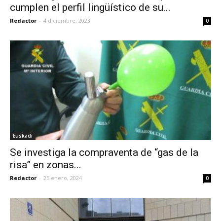
cumplen el perfil lingüístico de su...
Redactor
-
4 diciembre, 2023
0
Euskadi
Se investiga la compraventa de “gas de la
risa” en zonas...
Redactor
-
25 enero, 2024
0