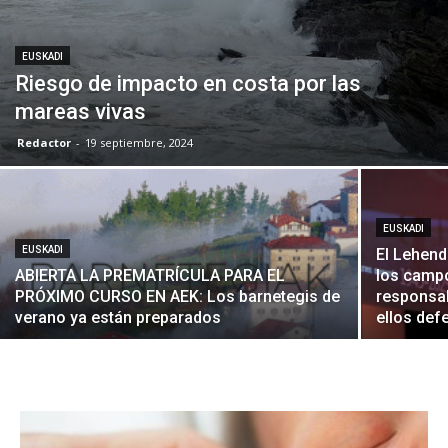
EUSKADI
Riesgo de impacto en costa por las
mareas vivas
Redactor
-
19 septiembre, 2024
EUSKADI
EUSKADI
El Lehend
ABIERTA LA PREMATRÍCULA PARA EL
los campo
PRÓXIMO CURSO EN AEK: Los barnetegis de
responsab
verano ya están preparados
ellos def