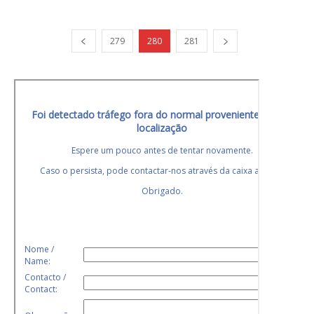
279
280
281