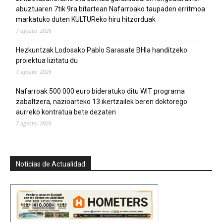
abuztuaren 7tik 9ra bitartean Nafarroako taupaden erritmoa
markatuko duten KULTUReko hiru hitzorduak
7 agosto, 2026
Hezkuntzak Lodosako Pablo Sarasate BHIa handitzeko
proiektua lizitatu du
7 agosto, 2026
Nafarroak 500 000 euro bideratuko ditu WIT programa
zabaltzera, nazioarteko 13 ikertzailek beren doktorego
aurreko kontratua bete dezaten
7 agosto, 2026
Noticias de Actualidad