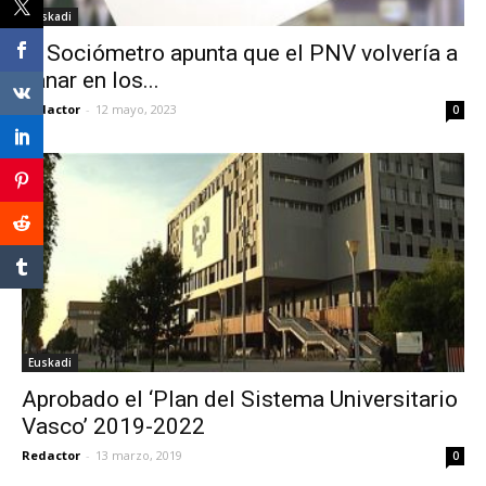
Euskadi
El Sociómetro apunta que el PNV volvería a
ganar en los...
Redactor
-
12 mayo, 2023
0
Euskadi
Aprobado el ‘Plan del Sistema Universitario
Vasco’ 2019-2022
Redactor
-
13 marzo, 2019
0