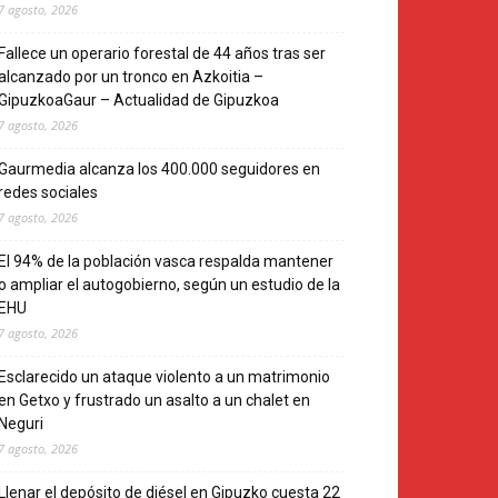
7 agosto, 2026
Fallece un operario forestal de 44 años tras ser
alcanzado por un tronco en Azkoitia –
GipuzkoaGaur – Actualidad de Gipuzkoa
7 agosto, 2026
Gaurmedia alcanza los 400.000 seguidores en
redes sociales
7 agosto, 2026
El 94% de la población vasca respalda mantener
o ampliar el autogobierno, según un estudio de la
EHU
7 agosto, 2026
Esclarecido un ataque violento a un matrimonio
en Getxo y frustrado un asalto a un chalet en
Neguri
7 agosto, 2026
Llenar el depósito de diésel en Gipuzko cuesta 22