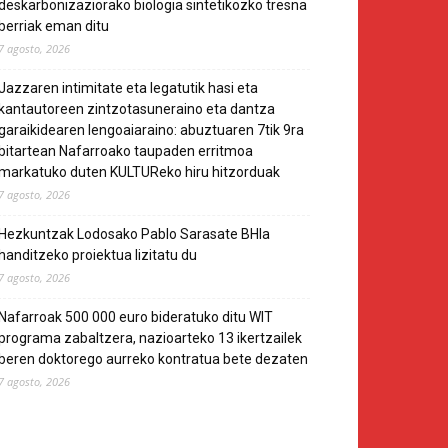
deskarbonizaziorako biologia sintetikozko tresna
berriak eman ditu
7 agosto, 2026
Jazzaren intimitate eta legatutik hasi eta
kantautoreen zintzotasuneraino eta dantza
garaikidearen lengoaiaraino: abuztuaren 7tik 9ra
bitartean Nafarroako taupaden erritmoa
markatuko duten KULTUReko hiru hitzorduak
7 agosto, 2026
Hezkuntzak Lodosako Pablo Sarasate BHIa
handitzeko proiektua lizitatu du
7 agosto, 2026
Nafarroak 500 000 euro bideratuko ditu WIT
programa zabaltzera, nazioarteko 13 ikertzailek
beren doktorego aurreko kontratua bete dezaten
7 agosto, 2026