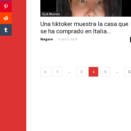
Qué Mundo
Una tiktoker muestra la casa que
se ha comprado en Italia...
Nagore
-
15 abril, 2024
...
...
1
3
4
5
8