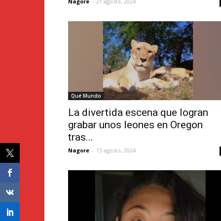
Nagore
-
21 agosto, 2024
Qué Mundo
La divertida escena que logran
grabar unos leones en Oregon
tras...
Nagore
-
13 agosto, 2024