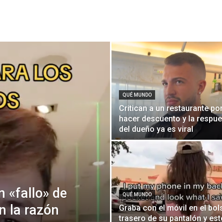
QUÉ MUNDO
Critican a un restaurante po
hacer descuento y la respue
del dueño ya es viral
 «fallo» de
QUÉ MUNDO
n la razón
Graba con el móvil en el bols
trasero de su pantalón y est