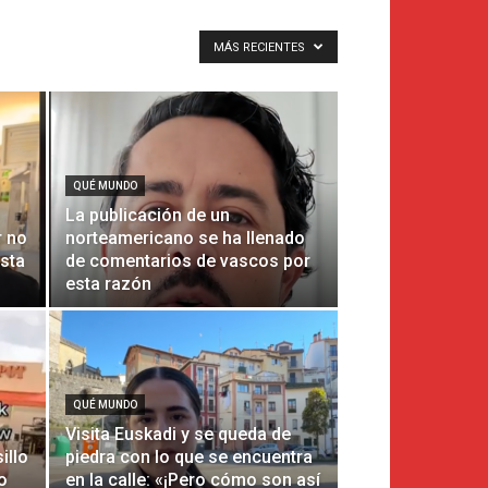
MÁS RECIENTES
QUÉ MUNDO
La publicación de un
r no
norteamericano se ha llenado
sta
de comentarios de vascos por
esta razón
QUÉ MUNDO
Visita Euskadi y se queda de
illo
piedra con lo que se encuentra
o
en la calle: «¡Pero cómo son así