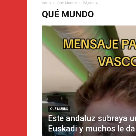
Inicio
Qué Mundo
Página 4
QUÉ MUNDO
QUÉ MUNDO
Este andaluz subraya un
Euskadi y muchos le da