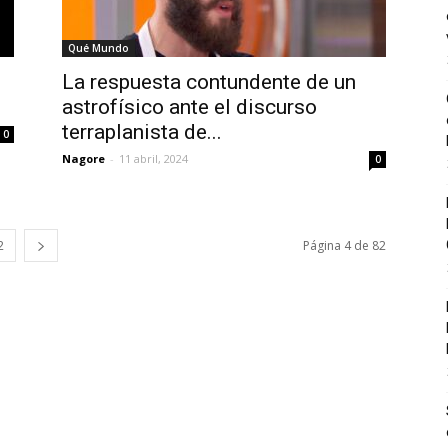
Qué Mundo
La respuesta contundente de un
astrofísico ante el discurso
terraplanista de...
0
Nagore
-
11 abril, 2024
0
2
Página 4 de 82