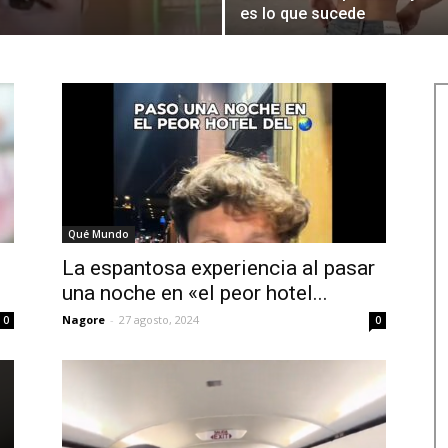
es lo que sucede
Qué Mundo
La espantosa experiencia al pasar
una noche en «el peor hotel...
Nagore
-
27 agosto, 2024
0
0