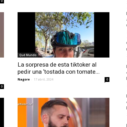
0
Qué Mundo
La sorpresa de esta tiktoker al
pedir una ‘tostada con tomate...
Nagore
-
17 abril, 2024
0
0