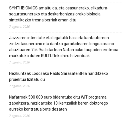
SYNTHBIOMICS amaitu da, eta osasunerako, elikadura-
segurtasunerako eta deskarbonizaziorako biologia
sintetikozko tresna berriak eman ditu
7 agosto, 2026
Jazzaren intimitate eta legatutik hasi eta kantautoreen
zintzotasuneraino eta dantza garaikidearen lengoaiaraino:
abuztuaren 7tik 9ra bitartean Nafarroako taupaden erritmoa
markatuko duten KULTUReko hiru hitzorduak
7 agosto, 2026
Hezkuntzak Lodosako Pablo Sarasate BHIa handitzeko
proiektua lizitatu du
7 agosto, 2026
Nafarroak 500 000 euro bideratuko ditu WIT programa
zabaltzera, nazioarteko 13 ikertzailek beren doktorego
aurreko kontratua bete dezaten
7 agosto, 2026