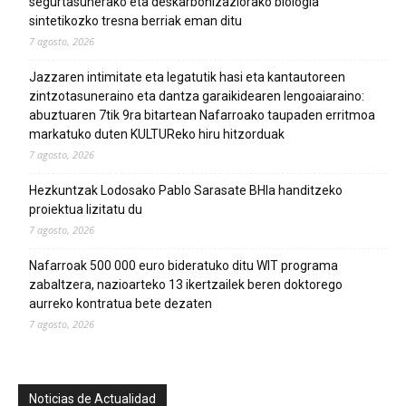
segurtasunerako eta deskarbonizaziorako biologia
sintetikozko tresna berriak eman ditu
7 agosto, 2026
Jazzaren intimitate eta legatutik hasi eta kantautoreen
zintzotasuneraino eta dantza garaikidearen lengoaiaraino:
abuztuaren 7tik 9ra bitartean Nafarroako taupaden erritmoa
markatuko duten KULTUReko hiru hitzorduak
7 agosto, 2026
Hezkuntzak Lodosako Pablo Sarasate BHIa handitzeko
proiektua lizitatu du
7 agosto, 2026
Nafarroak 500 000 euro bideratuko ditu WIT programa
zabaltzera, nazioarteko 13 ikertzailek beren doktorego
aurreko kontratua bete dezaten
7 agosto, 2026
Noticias de Actualidad