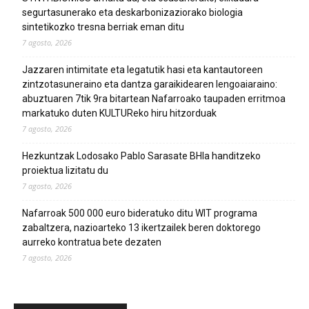
segurtasunerako eta deskarbonizaziorako biologia
sintetikozko tresna berriak eman ditu
7 agosto, 2026
Jazzaren intimitate eta legatutik hasi eta kantautoreen
zintzotasuneraino eta dantza garaikidearen lengoaiaraino:
abuztuaren 7tik 9ra bitartean Nafarroako taupaden erritmoa
markatuko duten KULTUReko hiru hitzorduak
7 agosto, 2026
Hezkuntzak Lodosako Pablo Sarasate BHIa handitzeko
proiektua lizitatu du
7 agosto, 2026
Nafarroak 500 000 euro bideratuko ditu WIT programa
zabaltzera, nazioarteko 13 ikertzailek beren doktorego
aurreko kontratua bete dezaten
7 agosto, 2026