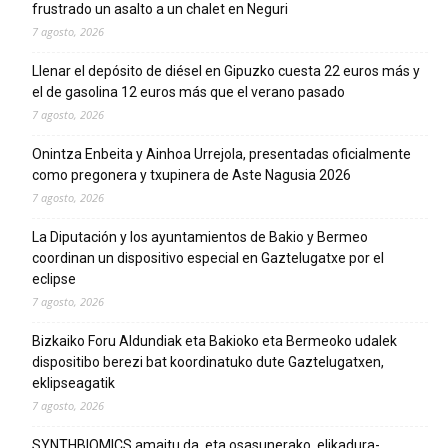
frustrado un asalto a un chalet en Neguri
7 agosto, 2026
Llenar el depósito de diésel en Gipuzko cuesta 22 euros más y
el de gasolina 12 euros más que el verano pasado
7 agosto, 2026
Onintza Enbeita y Ainhoa Urrejola, presentadas oficialmente
como pregonera y txupinera de Aste Nagusia 2026
7 agosto, 2026
La Diputación y los ayuntamientos de Bakio y Bermeo
coordinan un dispositivo especial en Gaztelugatxe por el
eclipse
7 agosto, 2026
Bizkaiko Foru Aldundiak eta Bakioko eta Bermeoko udalek
dispositibo berezi bat koordinatuko dute Gaztelugatxen,
eklipseagatik
7 agosto, 2026
SYNTHBIOMICS amaitu da, eta osasunerako, elikadura-