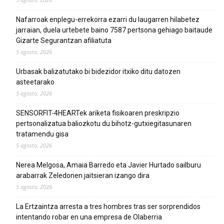
Nafarroak enplegu-errekorra ezarri du laugarren hilabetez
jarraian, duela urtebete baino 7587 pertsona gehiago baitaude
Gizarte Segurantzan afiliatuta
5 agosto, 2026
Urbasak balizatutako bi bidezidor itxiko ditu datozen
asteetarako
5 agosto, 2026
SENSORFIT-4HEARTek ariketa fisikoaren preskripzio
pertsonalizatua baliozkotu du bihotz-gutxiegitasunaren
tratamendu gisa
5 agosto, 2026
Nerea Melgosa, Amaia Barredo eta Javier Hurtado sailburu
arabarrak Zeledonen jaitsieran izango dira
5 agosto, 2026
La Ertzaintza arresta a tres hombres tras ser sorprendidos
intentando robar en una empresa de Olaberria