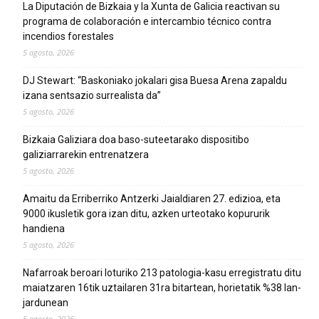
La Diputación de Bizkaia y la Xunta de Galicia reactivan su
programa de colaboración e intercambio técnico contra
incendios forestales
5 agosto, 2026
DJ Stewart: “Baskoniako jokalari gisa Buesa Arena zapaldu
izana sentsazio surrealista da”
5 agosto, 2026
Bizkaia Galiziara doa baso-suteetarako dispositibo
galiziarrarekin entrenatzera
5 agosto, 2026
Amaitu da Erriberriko Antzerki Jaialdiaren 27. edizioa, eta
9000 ikusletik gora izan ditu, azken urteotako kopururik
handiena
5 agosto, 2026
Nafarroak beroari loturiko 213 patologia-kasu erregistratu ditu
maiatzaren 16tik uztailaren 31ra bitartean, horietatik %38 lan-
jardunean
5 agosto, 2026