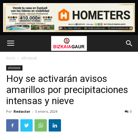
Inicio
albisteak
albisteak
Hoy se activarán avisos
amarillos por precipitaciones
intensas y nieve
Por
Redactor
-
5 enero, 2024
0