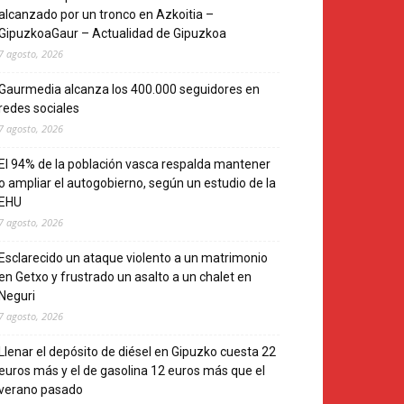
alcanzado por un tronco en Azkoitia –
GipuzkoaGaur – Actualidad de Gipuzkoa
7 agosto, 2026
Gaurmedia alcanza los 400.000 seguidores en
redes sociales
7 agosto, 2026
El 94% de la población vasca respalda mantener
o ampliar el autogobierno, según un estudio de la
EHU
7 agosto, 2026
Esclarecido un ataque violento a un matrimonio
en Getxo y frustrado un asalto a un chalet en
Neguri
7 agosto, 2026
Llenar el depósito de diésel en Gipuzko cuesta 22
euros más y el de gasolina 12 euros más que el
verano pasado