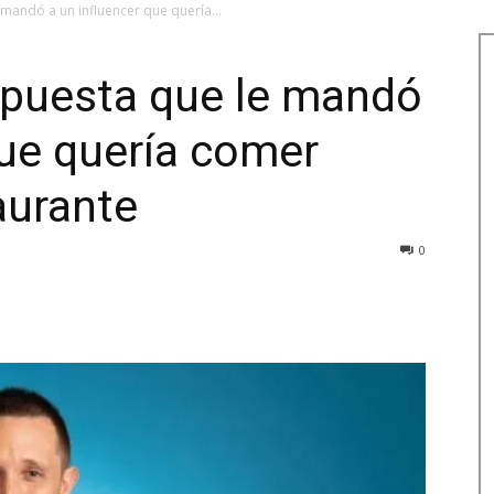
mandó a un influencer que quería...
spuesta que le mandó
que quería comer
aurante
0