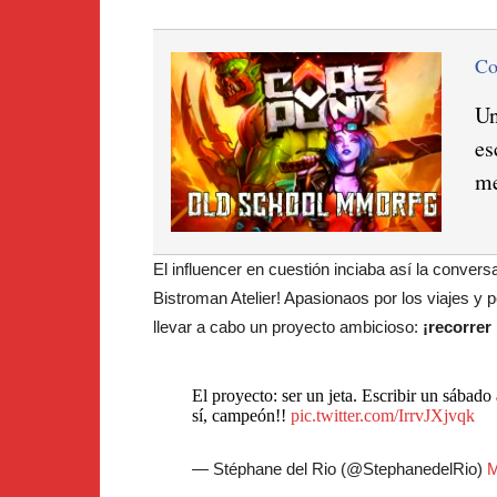
C
Un
es
me
El influencer en cuestión inciaba así la convers
Bistroman Atelier! Apasionaos por los viajes y 
llevar a cabo un proyecto ambicioso:
¡recorrer
El proyecto: ser un jeta. Escribir un sábado
sí, campeón!!
pic.twitter.com/IrrvJXjvqk
— Stéphane del Rio (@StephanedelRio)
M