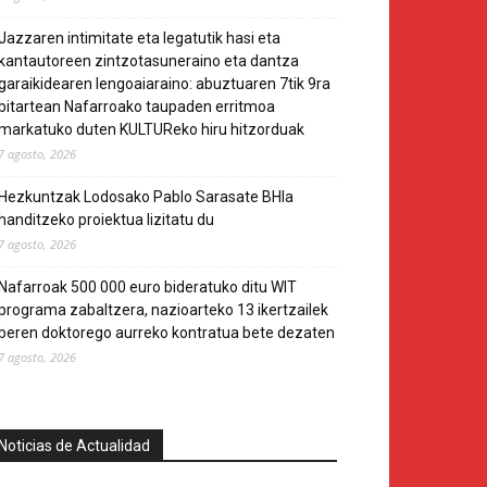
Jazzaren intimitate eta legatutik hasi eta
kantautoreen zintzotasuneraino eta dantza
garaikidearen lengoaiaraino: abuztuaren 7tik 9ra
bitartean Nafarroako taupaden erritmoa
markatuko duten KULTUReko hiru hitzorduak
7 agosto, 2026
Hezkuntzak Lodosako Pablo Sarasate BHIa
handitzeko proiektua lizitatu du
7 agosto, 2026
Nafarroak 500 000 euro bideratuko ditu WIT
programa zabaltzera, nazioarteko 13 ikertzailek
beren doktorego aurreko kontratua bete dezaten
7 agosto, 2026
Noticias de Actualidad