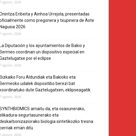
7 agosto, 2026
Onintza Enbeita y Ainhoa Urrejola, presentadas
oficialmente como pregonera y txupinera de Aste
Nagusia 2026
7 agosto, 2026
La Diputación y los ayuntamientos de Bakio y
Bermeo coordinan un dispositivo especial en
Gaztelugatxe por el eclipse
7 agosto, 2026
Bizkaiko Foru Aldundiak eta Bakioko eta
Bermeoko udalek dispositibo berezi bat
koordinatuko dute Gaztelugatxen, eklipseagatik
7 agosto, 2026
SYNTHBIOMICS amaitu da, eta osasunerako,
elikadura-segurtasunerako eta
deskarbonizaziorako biologia sintetikozko tresna
berriak eman ditu
7 agosto, 2026