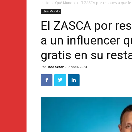
Inicio
Qué Mundo
El ZASCA por respuesta que le 
Qué Mundo
El ZASCA por re
a un influencer 
gratis en su rest
Por
Redactor
-
2 abril, 2024