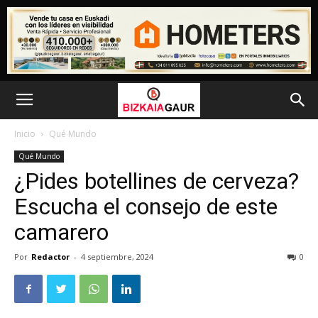
Inicio
Qué Mundo
Qué Mundo
¿Pides botellines de cerveza?
Escucha el consejo de este
camarero
Por
Redactor
-
4 septiembre, 2024
0