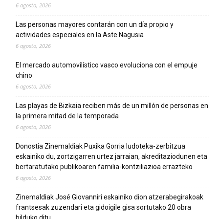
6 agosto, 2026
Las personas mayores contarán con un día propio y
actividades especiales en la Aste Nagusia
6 agosto, 2026
El mercado automovilístico vasco evoluciona con el empuje
chino
6 agosto, 2026
Las playas de Bizkaia reciben más de un millón de personas en
la primera mitad de la temporada
6 agosto, 2026
Donostia Zinemaldiak Puxika Gorria ludoteka-zerbitzua
eskainiko du, zortzigarren urtez jarraian, akreditaziodunen eta
bertaratutako publikoaren familia-kontziliazioa errazteko
6 agosto, 2026
Zinemaldiak José Giovanniri eskainiko dion atzerabegirakoak
frantsesak zuzendari eta gidoigile gisa sortutako 20 obra
bilduko ditu