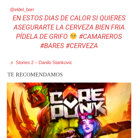
@eldel_barr
EN ESTOS DIAS DE CALOR SI QUIERES
ASEGURARTE LA CERVEZA BIEN FRIA
PÍDELA DE GRIFO
#CAMAREROS
#BARES
#CERVEZA
♬ Stories 2 – Danilo Stankovic
TE RECOMENDAMOS