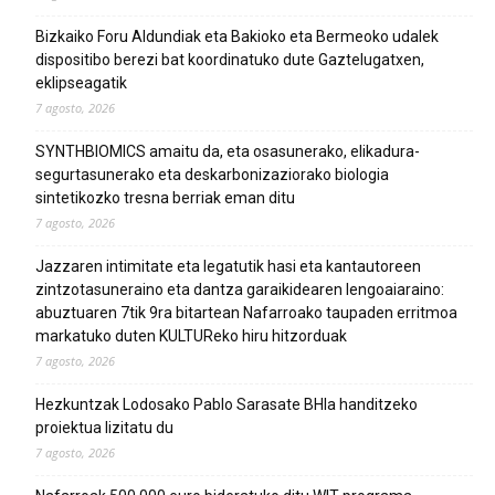
Bizkaiko Foru Aldundiak eta Bakioko eta Bermeoko udalek
dispositibo berezi bat koordinatuko dute Gaztelugatxen,
eklipseagatik
7 agosto, 2026
SYNTHBIOMICS amaitu da, eta osasunerako, elikadura-
segurtasunerako eta deskarbonizaziorako biologia
sintetikozko tresna berriak eman ditu
7 agosto, 2026
Jazzaren intimitate eta legatutik hasi eta kantautoreen
zintzotasuneraino eta dantza garaikidearen lengoaiaraino:
abuztuaren 7tik 9ra bitartean Nafarroako taupaden erritmoa
markatuko duten KULTUReko hiru hitzorduak
7 agosto, 2026
Hezkuntzak Lodosako Pablo Sarasate BHIa handitzeko
proiektua lizitatu du
7 agosto, 2026