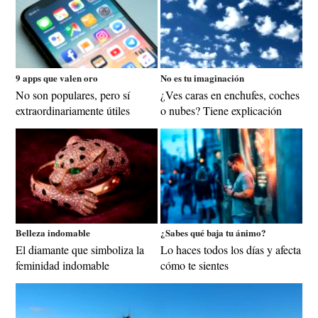
9 apps que valen oro
No es tu imaginación
No son populares, pero sí
¿Ves caras en enchufes, coches
extraordinariamente útiles
o nubes? Tiene explicación
Belleza indomable
¿Sabes qué baja tu ánimo?
El diamante que simboliza la
Lo haces todos los días y afecta
feminidad indomable
cómo te sientes