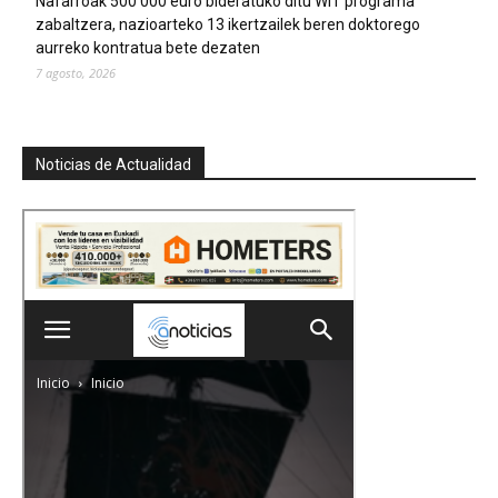
Nafarroak 500 000 euro bideratuko ditu WIT programa
zabaltzera, nazioarteko 13 ikertzailek beren doktorego
aurreko kontratua bete dezaten
7 agosto, 2026
Noticias de Actualidad