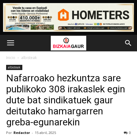
Inicio
albisteak
albisteak
Nafarroako hezkuntza sare
publikoko 308 irakaslek egin
dute bat sindikatuek gaur
deitutako hamargarren
greba-egunarekin
Por
Redactor
-
15 abril, 2025
0