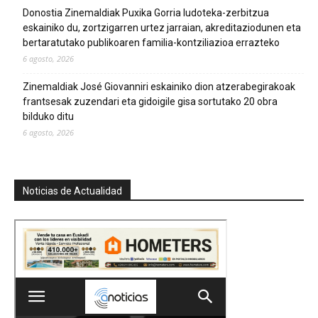
Donostia Zinemaldiak Puxika Gorria ludoteka-zerbitzua
eskainiko du, zortzigarren urtez jarraian, akreditaziodunen eta
bertaratutako publikoaren familia-kontziliazioa errazteko
6 agosto, 2026
Zinemaldiak José Giovanniri eskainiko dion atzerabegirakoak
frantsesak zuzendari eta gidoigile gisa sortutako 20 obra
bilduko ditu
6 agosto, 2026
Noticias de Actualidad