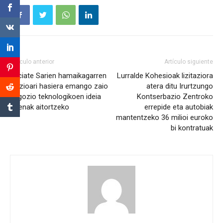
Artículo anterior
Artículo siguiente
InÍciate Sarien hamaikagarren
Lurralde Kohesioak lizitaziora
edizioari hasiera emango zaio
atera ditu Irurtzungo
negozio teknologikoen ideia
Kontserbazio Zentroko
onenak aitortzeko
errepide eta autobiak
mantentzeko 36 milioi euroko
bi kontratuak