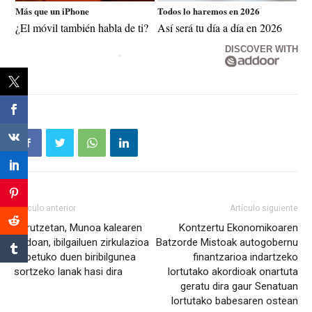
Más que un iPhone
Todos lo haremos en 2026
¿El móvil también habla de ti?
Así será tu día a día en 2026
DISCOVER WITH
Artículo anterior
Artículo siguiente
Gurutzetan, Munoa kalearen
Kontzertu Ekonomikoaren
ondoan, ibilgailuen zirkulazioa
Batzorde Mistoak autogobernu
hobetuko duen biribilgunea
finantzarioa indartzeko
sortzeko lanak hasi dira
lortutako akordioak onartuta
geratu dira gaur Senatuan
lortutako babesaren ostean