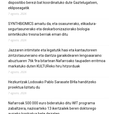
dispositibo berezi bat koordinatuko dute Gaztelugatxen,
eklipseagatik
7 agosto, 2026
SYNTHBIOMICS amaitu da, eta osasunerako, elikadura-
segurtasunerako eta deskarbonizaziorako biologia
sintetikozko tresna berriak eman ditu
7 agosto, 2026
Jazzaren intimitate eta legatutik hasi eta kantautoreen
zintzotasuneraino eta dantza garaikidearen lengoaiaraino:
abuztuaren 7tik 9ra bitartean Nafarroako taupaden erritmoa
markatuko duten KULTUReko hiru hitzorduak
7 agosto, 2026
Hezkuntzak Lodosako Pablo Sarasate BHIa handitzeko
proiektua lizitatu du
7 agosto, 2026
Nafarroak 500 000 euro bideratuko ditu WIT programa
zabaltzera, nazioarteko 13 ikertzailek beren doktorego
aurreko kontratua bete dezaten