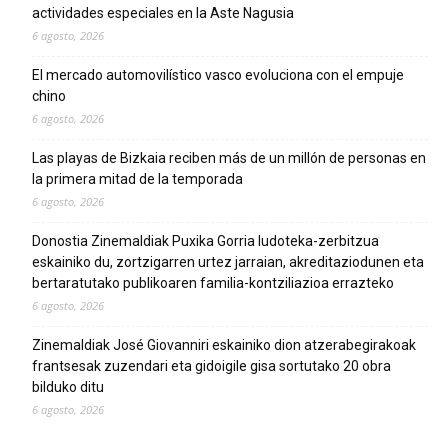
actividades especiales en la Aste Nagusia
6 agosto, 2026
El mercado automovilístico vasco evoluciona con el empuje
chino
6 agosto, 2026
Las playas de Bizkaia reciben más de un millón de personas en
la primera mitad de la temporada
6 agosto, 2026
Donostia Zinemaldiak Puxika Gorria ludoteka-zerbitzua
eskainiko du, zortzigarren urtez jarraian, akreditaziodunen eta
bertaratutako publikoaren familia-kontziliazioa errazteko
6 agosto, 2026
Zinemaldiak José Giovanniri eskainiko dion atzerabegirakoak
frantsesak zuzendari eta gidoigile gisa sortutako 20 obra
bilduko ditu
6 agosto, 2026