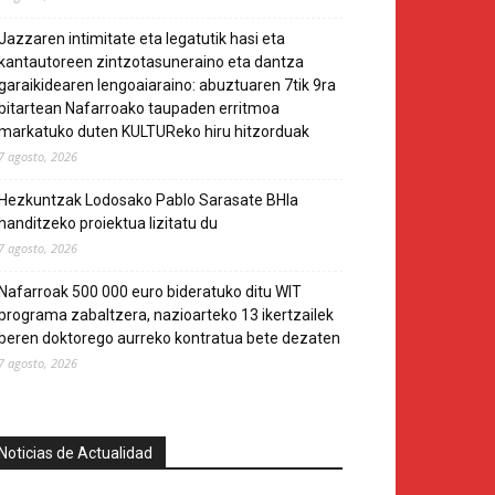
Jazzaren intimitate eta legatutik hasi eta
kantautoreen zintzotasuneraino eta dantza
garaikidearen lengoaiaraino: abuztuaren 7tik 9ra
bitartean Nafarroako taupaden erritmoa
markatuko duten KULTUReko hiru hitzorduak
7 agosto, 2026
Hezkuntzak Lodosako Pablo Sarasate BHIa
handitzeko proiektua lizitatu du
7 agosto, 2026
Nafarroak 500 000 euro bideratuko ditu WIT
programa zabaltzera, nazioarteko 13 ikertzailek
beren doktorego aurreko kontratua bete dezaten
7 agosto, 2026
Noticias de Actualidad