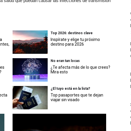
 la salud que puedan causar las infecciones de transmisión
Top 2026: destinos clave
a
Inspírate y elige tu próximo
antes,
destino para 2026
No eran tan locas
nes
¿Te afecta más de lo que crees?
?
Mira esto
¿El tuyo está en la lista?
ecta
Top pasaportes que te dejan
viajar sin visado