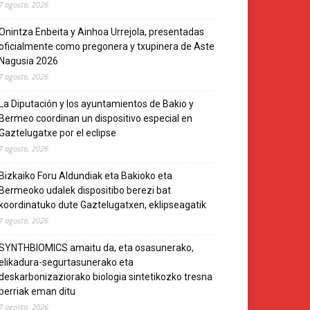
7 agosto, 2026
Onintza Enbeita y Ainhoa Urrejola, presentadas
oficialmente como pregonera y txupinera de Aste
Nagusia 2026
7 agosto, 2026
La Diputación y los ayuntamientos de Bakio y
Bermeo coordinan un dispositivo especial en
Gaztelugatxe por el eclipse
7 agosto, 2026
Bizkaiko Foru Aldundiak eta Bakioko eta
Bermeoko udalek dispositibo berezi bat
koordinatuko dute Gaztelugatxen, eklipseagatik
7 agosto, 2026
SYNTHBIOMICS amaitu da, eta osasunerako,
elikadura-segurtasunerako eta
deskarbonizaziorako biologia sintetikozko tresna
berriak eman ditu
7 agosto, 2026