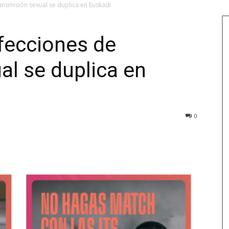
ransmisión sexual se duplica en Euskadi
nfecciones de
al se duplica en
0