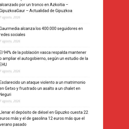
alcanzado por un tronco en Azkoitia –
GipuzkoaGaur – Actualidad de Gipuzkoa
7 agosto, 2026
Gaurmedia alcanza los 400.000 seguidores en
redes sociales
7 agosto, 2026
El 94% de la población vasca respalda mantener
o ampliar el autogobierno, según un estudio de la
EHU
7 agosto, 2026
Esclarecido un ataque violento a un matrimonio
en Getxo y frustrado un asalto a un chalet en
Neguri
7 agosto, 2026
Llenar el depósito de diésel en Gipuzko cuesta 22
euros más y el de gasolina 12 euros más que el
verano pasado