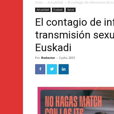
Inicio
Actualidad
El contagio de infecciones de t
Actualidad
Euskadi
Salud
El contagio de i
transmisión sexu
Euskadi
Por
Redactor
-
3 julio, 2025