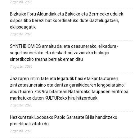
7 agosto, 2026
Bizkaiko Foru Aldundiak eta Bakioko eta Bermeoko udalek
dispositibo berezi bat koordinatuko dute Gaztelugatxen,
eklipseagatik
7 agosto, 2026
SYNTHBIOMICS amaitu da, eta osasunerako, elikadura-
segurtasunerako eta deskarbonizaziorako biologia
sintetikozko tresna berriak eman ditu
7 agosto, 2026
Jazzaren intimitate eta legatutik hasi eta kantautoreen
zintzotasuneraino eta dantza garaikidearen lengoaiaraino:
abuztuaren 7tik 9ra bitartean Nafarroako taupaden erritmoa
markatuko duten KULTUReko hiru hitzorduak
7 agosto, 2026
Hezkuntzak Lodosako Pablo Sarasate BHIa handitzeko
proiektua lizitatu du
7 agosto, 2026