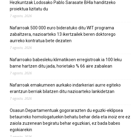
Hezkuntzak Lodosako Pablo Sarasate BHIa handitzeko
proiektua lizitatu du
7 agosto, 2026
Nafarroak 500 000 euro bideratuko ditu WIT programa
zabaltzera, nazioarteko 13 ikertzailek beren doktorego
aurreko kontratua bete dezaten
7 agosto, 2026
Nafarroako babesleku klimatikoen erregistroak ia 100 leku
barne hartzen ditu jada, horietako % 66 aire zabalean
7 agosto, 2026
Nafarroak emakumeen aurkako indarkeriari aurre egiteko
erantzun berriak bilatzen ditu nazioarteko lankidetzan
7 agosto, 2026
Osasun Departamentuak gogorarazten du eguzki-eklipsea
betaurreko homologatuekin behatu behar dela eta inoiz ere ez
zaiola zuzenean begiratu behar eguzkiari, ez bada babes
egokiarekin
7 agosto, 2026