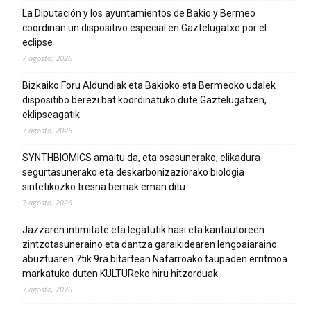
La Diputación y los ayuntamientos de Bakio y Bermeo
coordinan un dispositivo especial en Gaztelugatxe por el
eclipse
7 agosto, 2026
Bizkaiko Foru Aldundiak eta Bakioko eta Bermeoko udalek
dispositibo berezi bat koordinatuko dute Gaztelugatxen,
eklipseagatik
7 agosto, 2026
SYNTHBIOMICS amaitu da, eta osasunerako, elikadura-
segurtasunerako eta deskarbonizaziorako biologia
sintetikozko tresna berriak eman ditu
7 agosto, 2026
Jazzaren intimitate eta legatutik hasi eta kantautoreen
zintzotasuneraino eta dantza garaikidearen lengoaiaraino:
abuztuaren 7tik 9ra bitartean Nafarroako taupaden erritmoa
markatuko duten KULTUReko hiru hitzorduak
7 agosto, 2026