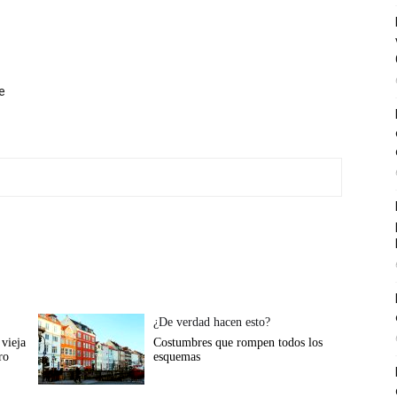
e
¿De verdad hacen esto?
vieja
Costumbres que rompen todos los
ro
esquemas