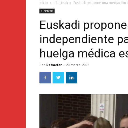
Inicio
albisteak
Euskadi propone una mediación i
albisteak
Euskadi propone
independiente pa
huelga médica es
Por
Redactor
-
20 marzo, 2026