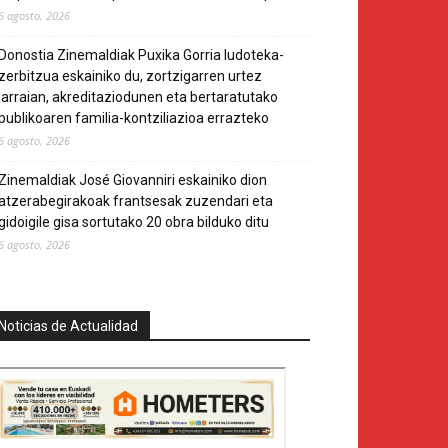
6 agosto, 2026
Donostia Zinemaldiak Puxika Gorria ludoteka-
zerbitzua eskainiko du, zortzigarren urtez
jarraian, akreditaziodunen eta bertaratutako
publikoaren familia-kontziliazioa errazteko
6 agosto, 2026
Zinemaldiak José Giovanniri eskainiko dion
atzerabegirakoak frantsesak zuzendari eta
gidoigile gisa sortutako 20 obra bilduko ditu
6 agosto, 2026
Noticias de Actualidad