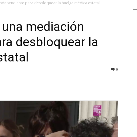
ndependiente para desbloquear la huelga médica estatal
 una mediación
ra desbloquear la
tatal
0