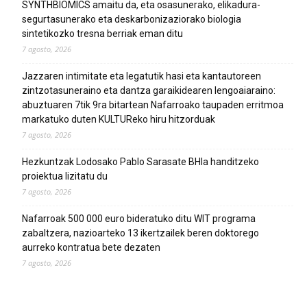
SYNTHBIOMICS amaitu da, eta osasunerako, elikadura-
segurtasunerako eta deskarbonizaziorako biologia
sintetikozko tresna berriak eman ditu
7 agosto, 2026
Jazzaren intimitate eta legatutik hasi eta kantautoreen
zintzotasuneraino eta dantza garaikidearen lengoaiaraino:
abuztuaren 7tik 9ra bitartean Nafarroako taupaden erritmoa
markatuko duten KULTUReko hiru hitzorduak
7 agosto, 2026
Hezkuntzak Lodosako Pablo Sarasate BHIa handitzeko
proiektua lizitatu du
7 agosto, 2026
Nafarroak 500 000 euro bideratuko ditu WIT programa
zabaltzera, nazioarteko 13 ikertzailek beren doktorego
aurreko kontratua bete dezaten
7 agosto, 2026