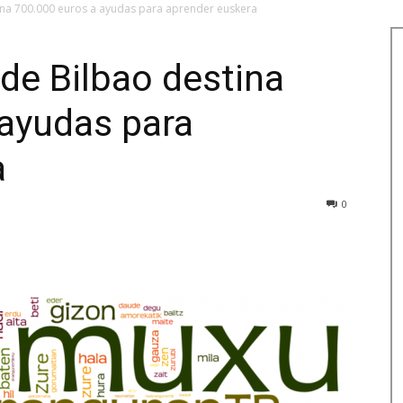
ina 700.000 euros a ayudas para aprender euskera
de Bilbao destina
 ayudas para
a
0