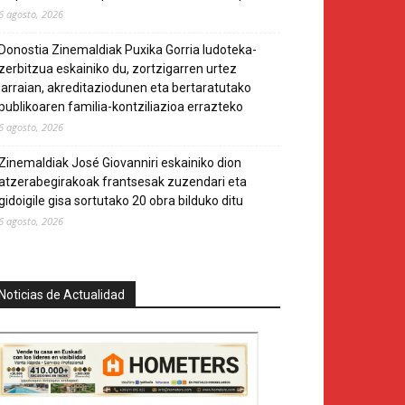
6 agosto, 2026
Donostia Zinemaldiak Puxika Gorria ludoteka-
zerbitzua eskainiko du, zortzigarren urtez
jarraian, akreditaziodunen eta bertaratutako
publikoaren familia-kontziliazioa errazteko
6 agosto, 2026
Zinemaldiak José Giovanniri eskainiko dion
atzerabegirakoak frantsesak zuzendari eta
gidoigile gisa sortutako 20 obra bilduko ditu
6 agosto, 2026
Noticias de Actualidad