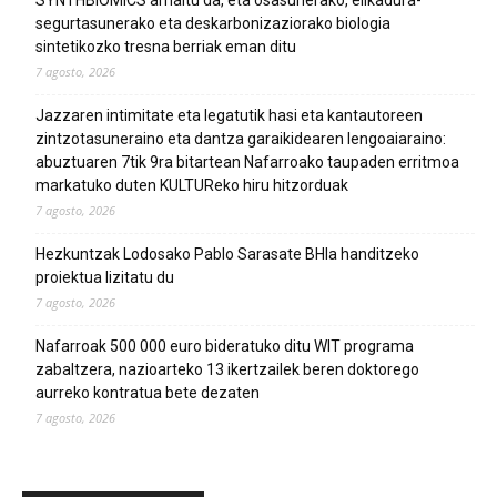
SYNTHBIOMICS amaitu da, eta osasunerako, elikadura-
segurtasunerako eta deskarbonizaziorako biologia
sintetikozko tresna berriak eman ditu
7 agosto, 2026
Jazzaren intimitate eta legatutik hasi eta kantautoreen
zintzotasuneraino eta dantza garaikidearen lengoaiaraino:
abuztuaren 7tik 9ra bitartean Nafarroako taupaden erritmoa
markatuko duten KULTUReko hiru hitzorduak
7 agosto, 2026
Hezkuntzak Lodosako Pablo Sarasate BHIa handitzeko
proiektua lizitatu du
7 agosto, 2026
Nafarroak 500 000 euro bideratuko ditu WIT programa
zabaltzera, nazioarteko 13 ikertzailek beren doktorego
aurreko kontratua bete dezaten
7 agosto, 2026