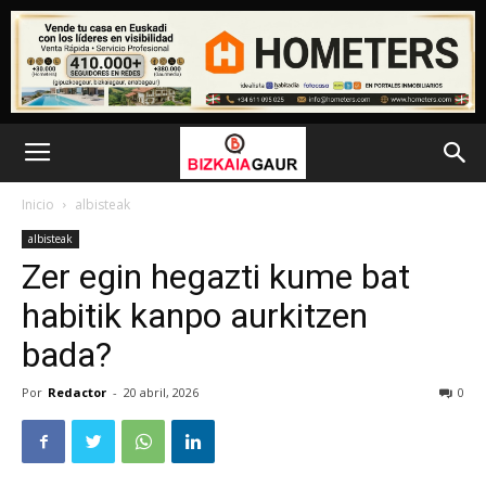
Inicio
albisteak
albisteak
Zer egin hegazti kume bat
habitik kanpo aurkitzen
bada?
Por
Redactor
-
20 abril, 2026
0