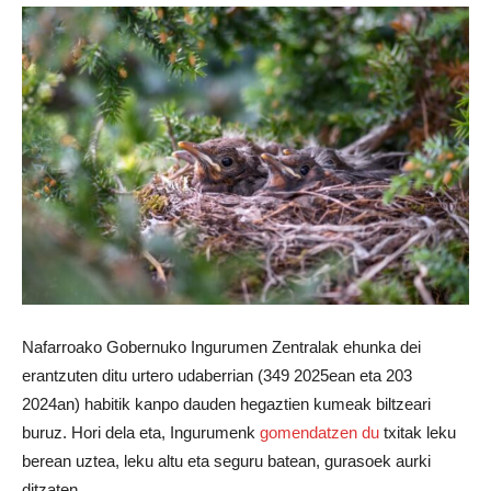
Nafarroako Gobernuko Ingurumen Zentralak ehunka dei
erantzuten ditu urtero udaberrian (349 2025ean eta 203
2024an) habitik kanpo dauden hegaztien kumeak biltzeari
buruz. Hori dela eta, Ingurumenk
gomendatzen du
txitak leku
berean uztea, leku altu eta seguru batean, gurasoek aurki
ditzaten.