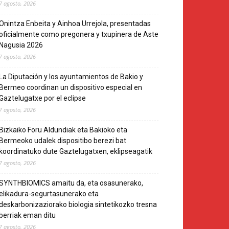
7 agosto, 2026
Onintza Enbeita y Ainhoa Urrejola, presentadas
oficialmente como pregonera y txupinera de Aste
Nagusia 2026
7 agosto, 2026
La Diputación y los ayuntamientos de Bakio y
Bermeo coordinan un dispositivo especial en
Gaztelugatxe por el eclipse
7 agosto, 2026
Bizkaiko Foru Aldundiak eta Bakioko eta
Bermeoko udalek dispositibo berezi bat
koordinatuko dute Gaztelugatxen, eklipseagatik
7 agosto, 2026
SYNTHBIOMICS amaitu da, eta osasunerako,
elikadura-segurtasunerako eta
deskarbonizaziorako biologia sintetikozko tresna
berriak eman ditu
7 agosto, 2026