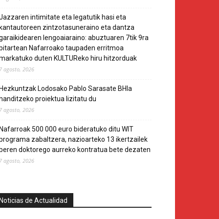
Jazzaren intimitate eta legatutik hasi eta
kantautoreen zintzotasuneraino eta dantza
garaikidearen lengoaiaraino: abuztuaren 7tik 9ra
bitartean Nafarroako taupaden erritmoa
markatuko duten KULTUReko hiru hitzorduak
7 agosto, 2026
Hezkuntzak Lodosako Pablo Sarasate BHIa
handitzeko proiektua lizitatu du
7 agosto, 2026
Nafarroak 500 000 euro bideratuko ditu WIT
programa zabaltzera, nazioarteko 13 ikertzailek
beren doktorego aurreko kontratua bete dezaten
7 agosto, 2026
Noticias de Actualidad