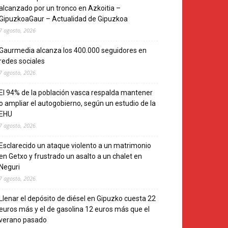
alcanzado por un tronco en Azkoitia –
GipuzkoaGaur – Actualidad de Gipuzkoa
7 agosto, 2026
Gaurmedia alcanza los 400.000 seguidores en
redes sociales
7 agosto, 2026
El 94% de la población vasca respalda mantener
o ampliar el autogobierno, según un estudio de la
EHU
7 agosto, 2026
Esclarecido un ataque violento a un matrimonio
en Getxo y frustrado un asalto a un chalet en
Neguri
7 agosto, 2026
Llenar el depósito de diésel en Gipuzko cuesta 22
euros más y el de gasolina 12 euros más que el
verano pasado