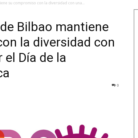
iene su compromiso con la diversidad con una...
 de Bilbao mantiene
on la diversidad con
el Día de la
ca
0