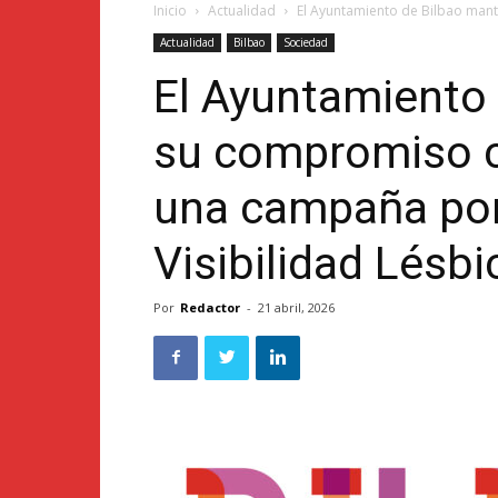
Inicio
Actualidad
El Ayuntamiento de Bilbao mant
Actualidad
Bilbao
Sociedad
El Ayuntamiento
su compromiso c
una campaña por 
Visibilidad Lésbi
Por
Redactor
-
21 abril, 2026