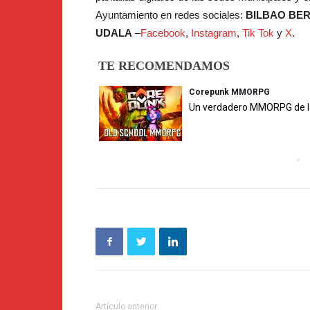
Ayuntamiento en redes sociales:
BILBAO BE
UDALA
–
Facebook
,
Instagram
,
Tik Tok
y
X
.
TE RECOMENDAMOS
Corepunk MMORPG
Un verdadero MMORPG de la 
Artículo anterior