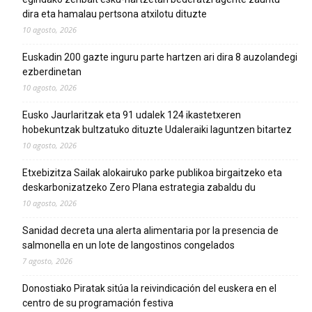
dira eta hamalau pertsona atxilotu dituzte
10 agosto, 2026
Euskadin 200 gazte inguru parte hartzen ari dira 8 auzolandegi
ezberdinetan
10 agosto, 2026
Eusko Jaurlaritzak eta 91 udalek 124 ikastetxeren
hobekuntzak bultzatuko dituzte Udaleraiki laguntzen bitartez
10 agosto, 2026
Etxebizitza Sailak alokairuko parke publikoa birgaitzeko eta
deskarbonizatzeko Zero Plana estrategia zabaldu du
10 agosto, 2026
Sanidad decreta una alerta alimentaria por la presencia de
salmonella en un lote de langostinos congelados
7 agosto, 2026
Donostiako Piratak sitúa la reivindicación del euskera en el
centro de su programación festiva