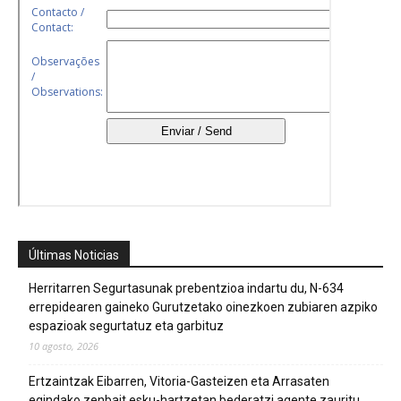
Últimas Noticias
Herritarren Segurtasunak prebentzioa indartu du, N-634
errepidearen gaineko Gurutzetako oinezkoen zubiaren azpiko
espazioak segurtatuz eta garbituz
10 agosto, 2026
Ertzaintzak Eibarren, Vitoria-Gasteizen eta Arrasaten
egindako zenbait esku-hartzetan bederatzi agente zauritu