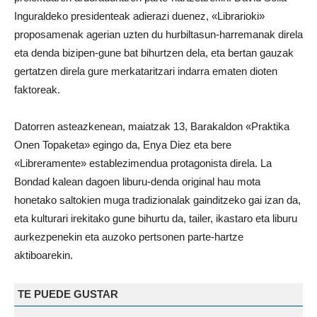
Inguraldeko presidenteak adierazi duenez, «Librarioki»
proposamenak agerian uzten du hurbiltasun-harremanak direla
eta denda bizipen-gune bat bihurtzen dela, eta bertan gauzak
gertatzen direla gure merkataritzari indarra ematen dioten
faktoreak.
Datorren asteazkenean, maiatzak 13, Barakaldon «Praktika
Onen Topaketa» egingo da, Enya Diez eta bere
«Libreramente» establezimendua protagonista direla. La
Bondad kalean dagoen liburu-denda original hau mota
honetako saltokien muga tradizionalak gainditzeko gai izan da,
eta kulturari irekitako gune bihurtu da, tailer, ikastaro eta liburu
aurkezpenekin eta auzoko pertsonen parte-hartze
aktiboarekin.
TE PUEDE GUSTAR