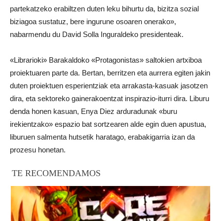
partekatzeko erabiltzen duten leku bihurtu da, bizitza sozial
biziagoa sustatuz, bere ingurune osoaren onerako»,
nabarmendu du David Solla Inguraldeko presidenteak.
«Librarioki» Barakaldoko «Protagonistas» saltokien artxiboa
proiektuaren parte da. Bertan, berritzen eta aurrera egiten jakin
duten proiektuen esperientziak eta arrakasta-kasuak jasotzen
dira, eta sektoreko gainerakoentzat inspirazio-iturri dira. Liburu
denda honen kasuan, Enya Diez arduradunak «buru
irekientzako» espazio bat sortzearen alde egin duen apustua,
liburuen salmenta hutsetik haratago, erabakigarria izan da
prozesu honetan.
TE RECOMENDAMOS