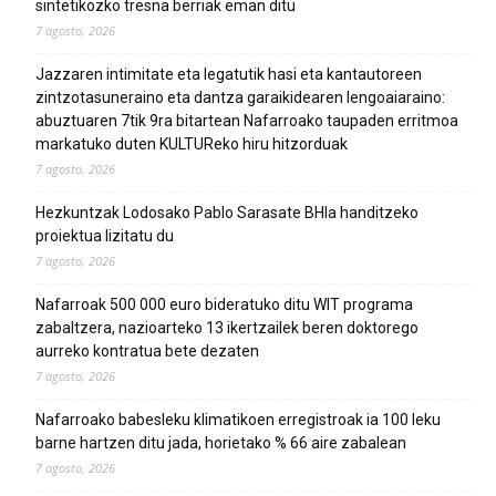
sintetikozko tresna berriak eman ditu
7 agosto, 2026
Jazzaren intimitate eta legatutik hasi eta kantautoreen
zintzotasuneraino eta dantza garaikidearen lengoaiaraino:
abuztuaren 7tik 9ra bitartean Nafarroako taupaden erritmoa
markatuko duten KULTUReko hiru hitzorduak
7 agosto, 2026
Hezkuntzak Lodosako Pablo Sarasate BHIa handitzeko
proiektua lizitatu du
7 agosto, 2026
Nafarroak 500 000 euro bideratuko ditu WIT programa
zabaltzera, nazioarteko 13 ikertzailek beren doktorego
aurreko kontratua bete dezaten
7 agosto, 2026
Nafarroako babesleku klimatikoen erregistroak ia 100 leku
barne hartzen ditu jada, horietako % 66 aire zabalean
7 agosto, 2026