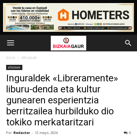
Inicio
albisteak
albisteak
Inguraldek «Libreramente»
liburu-denda eta kultur
gunearen esperientzia
berritzailea hurbilduko dio
tokiko merkataritzari
Por
Redactor
-
12 mayo, 2026
0