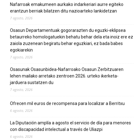
Nafarroak emakumeen aurkako indarkeriari aurre egiteko
erantzun berriak bilatzen ditu nazioarteko lankidetzan
7 agosto, 2026
Osasun Departamentuak gogorarazten du eguzki-eklipsea
betaurreko homologatuekin behatu behar dela eta inoiz ere ez
zaiola zuzenean begiratu behar eguzkiari, ez bada babes
egokiarekin
7 agosto, 2026
Osasunak Osasunbidea-Nafarroako Osasun Zerbitzuaren
lehen mailako arretako zentroen 2026. urteko ikerketa-
jarduera sustatzen du
7 agosto, 2026
Ofrecen mil euros de recompensa para localizar a Berritxu
6 agosto, 2026
La Diputación amplía a agosto el servicio de día para menores
con discapacidad intelectual a través de Uliazpi
6 agosto, 2026