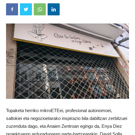
Topaketa herriko mikroETEei, profesional autonomoei,
saltokiei eta negozioetarako inspirazio bila dabiltzan zerbitzuei
zuzenduta dago, eta Anaien Zentroan egingo da, Enya Diez
proiektuaren arduradunaren parte-hartzearekin. David Solla