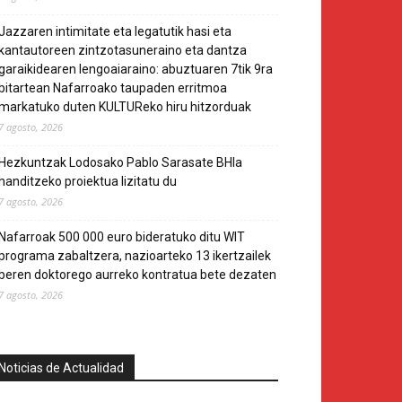
Jazzaren intimitate eta legatutik hasi eta
kantautoreen zintzotasuneraino eta dantza
garaikidearen lengoaiaraino: abuztuaren 7tik 9ra
bitartean Nafarroako taupaden erritmoa
markatuko duten KULTUReko hiru hitzorduak
7 agosto, 2026
Hezkuntzak Lodosako Pablo Sarasate BHIa
handitzeko proiektua lizitatu du
7 agosto, 2026
Nafarroak 500 000 euro bideratuko ditu WIT
programa zabaltzera, nazioarteko 13 ikertzailek
beren doktorego aurreko kontratua bete dezaten
7 agosto, 2026
Noticias de Actualidad