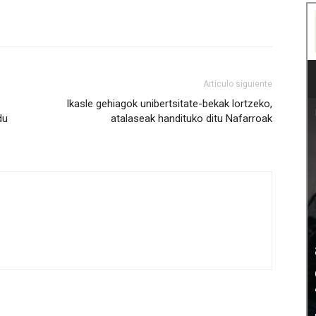
Artículo siguiente
Ikasle gehiagok unibertsitate-bekak lortzeko,
du
atalaseak handituko ditu Nafarroak