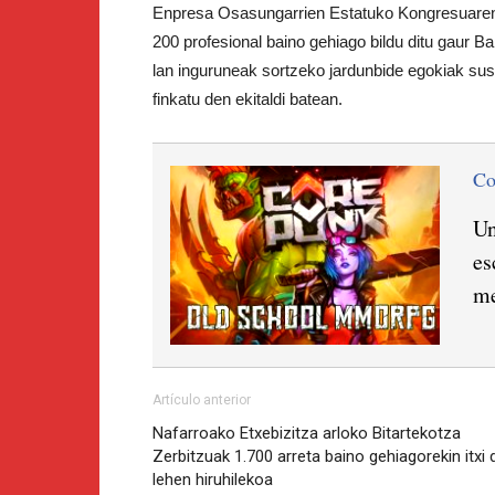
Enpresa Osasungarrien Estatuko Kongresuaren
200 profesional baino gehiago bildu ditu gaur B
lan inguruneak sortzeko jardunbide egokiak sus
finkatu den ekitaldi batean.
C
Un
es
me
Artículo anterior
Nafarroako Etxebizitza arloko Bitartekotza
Zerbitzuak 1.700 arreta baino gehiagorekin itxi 
lehen hiruhilekoa