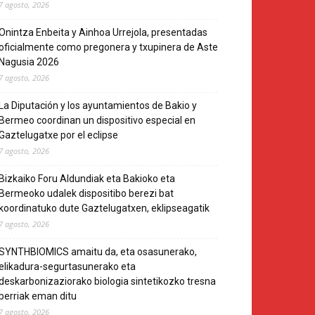
7 agosto, 2026
Onintza Enbeita y Ainhoa Urrejola, presentadas
oficialmente como pregonera y txupinera de Aste
Nagusia 2026
7 agosto, 2026
La Diputación y los ayuntamientos de Bakio y
Bermeo coordinan un dispositivo especial en
Gaztelugatxe por el eclipse
7 agosto, 2026
Bizkaiko Foru Aldundiak eta Bakioko eta
Bermeoko udalek dispositibo berezi bat
koordinatuko dute Gaztelugatxen, eklipseagatik
7 agosto, 2026
SYNTHBIOMICS amaitu da, eta osasunerako,
elikadura-segurtasunerako eta
deskarbonizaziorako biologia sintetikozko tresna
berriak eman ditu
7 agosto, 2026