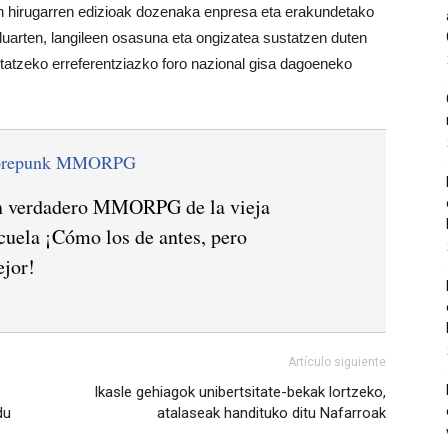
 hirugarren edizioak dozenaka enpresa eta erakundetako
aluarten, langileen osasuna eta ongizatea sustatzen duten
tatzeko erreferentziazko foro nazional gisa dagoeneko
orepunk MMORPG
 verdadero MMORPG de la vieja
cuela ¡Cómo los de antes, pero
jor!
Artículo siguiente
Ikasle gehiagok unibertsitate-bekak lortzeko,
du
atalaseak handituko ditu Nafarroak