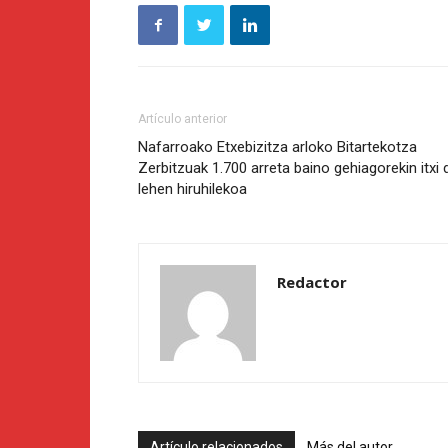
Artículo anterior
Nafarroako Etxebizitza arloko Bitartekotza
Zerbitzuak 1.700 arreta baino gehiagorekin itxi 
lehen hiruhilekoa
Redactor
Artículo relacionados
Más del autor