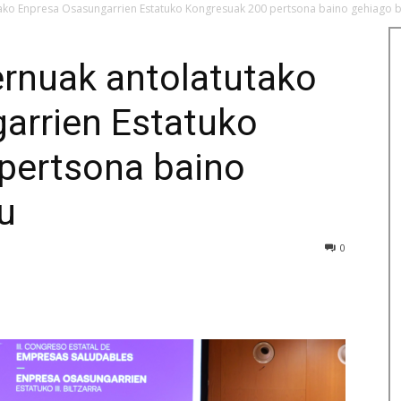
ko Enpresa Osasungarrien Estatuko Kongresuak 200 pertsona baino gehiago bi
rnuak antolatutako
arrien Estatuko
pertsona baino
u
0