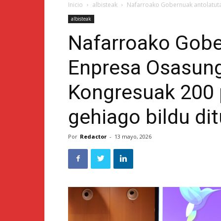
Inicio
albisteak
Nafarroako Gobernuak antolatuta
albisteak
Nafarroako Gobe
Enpresa Osasung
Kongresuak 200 
gehiago bildu dit
Por
Redactor
-
13 mayo, 2026