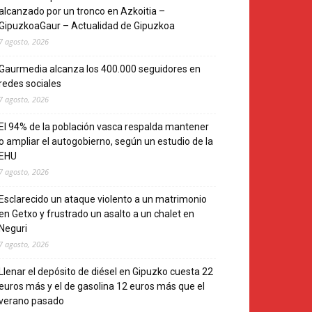
alcanzado por un tronco en Azkoitia –
GipuzkoaGaur – Actualidad de Gipuzkoa
7 agosto, 2026
Gaurmedia alcanza los 400.000 seguidores en
redes sociales
7 agosto, 2026
El 94% de la población vasca respalda mantener
o ampliar el autogobierno, según un estudio de la
EHU
7 agosto, 2026
Esclarecido un ataque violento a un matrimonio
en Getxo y frustrado un asalto a un chalet en
Neguri
7 agosto, 2026
Llenar el depósito de diésel en Gipuzko cuesta 22
euros más y el de gasolina 12 euros más que el
verano pasado