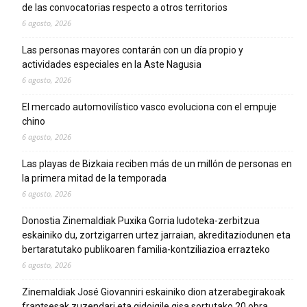
de las convocatorias respecto a otros territorios
6 agosto, 2026
Las personas mayores contarán con un día propio y
actividades especiales en la Aste Nagusia
6 agosto, 2026
El mercado automovilístico vasco evoluciona con el empuje
chino
6 agosto, 2026
Las playas de Bizkaia reciben más de un millón de personas en
la primera mitad de la temporada
6 agosto, 2026
Donostia Zinemaldiak Puxika Gorria ludoteka-zerbitzua
eskainiko du, zortzigarren urtez jarraian, akreditaziodunen eta
bertaratutako publikoaren familia-kontziliazioa errazteko
6 agosto, 2026
Zinemaldiak José Giovanniri eskainiko dion atzerabegirakoak
frantsesak zuzendari eta gidoigile gisa sortutako 20 obra