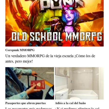
Corepunk MMORPG
Un verdadero MMORPG de la vieja escuela ¡Cómo los de
antes, pero mejor!
Pasaportes que abren puertas
Adiós a la cal del baño
Los pasaportes más poderosos
¿Y si pudieras eliminar la cal