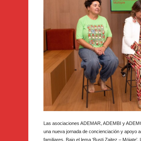
Las asociaciones ADEMAR, ADEMBI y ADEMGI h
una nueva jornada de concienciación y apoyo ac
familiares. Bajo el lema ‘Busti Zaitez – Mójate’