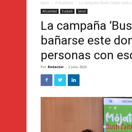
Inicio
Actualidad
La campaña ‘Busti Zaitez’ invit
Actualidad
Euskadi
Salud
La campaña ‘Busti
bañarse este do
personas con esc
Por
Redactor
-
2 julio, 2026