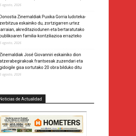
6 agosto, 2026
Donostia Zinemaldiak Puxika Gorria ludoteka-
zerbitzua eskainiko du, zortzigarren urtez
jarraian, akreditaziodunen eta bertaratutako
publikoaren familia-kontziliazioa errazteko
6 agosto, 2026
Zinemaldiak José Giovanniri eskainiko dion
atzerabegirakoak frantsesak zuzendari eta
gidoigile gisa sortutako 20 obra bilduko ditu
6 agosto, 2026
Noticias de Actualidad