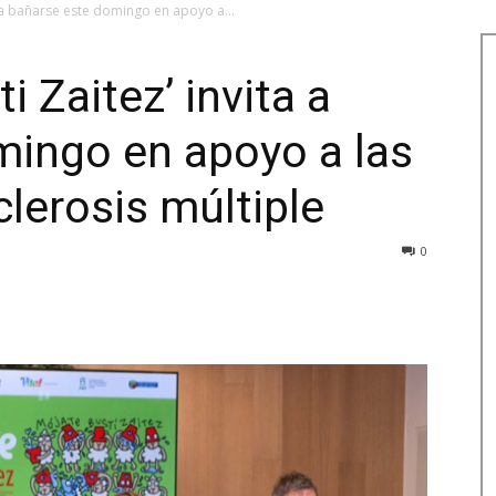
a a bañarse este domingo en apoyo a...
 Zaitez’ invita a
mingo en apoyo a las
lerosis múltiple
0