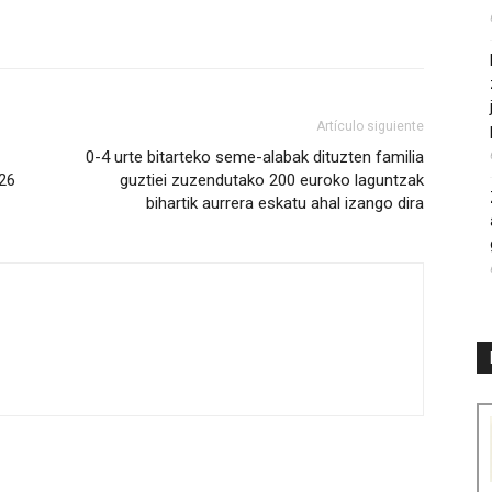
Artículo siguiente
0-4 urte bitarteko seme-alabak dituzten familia
026
guztiei zuzendutako 200 euroko laguntzak
bihartik aurrera eskatu ahal izango dira