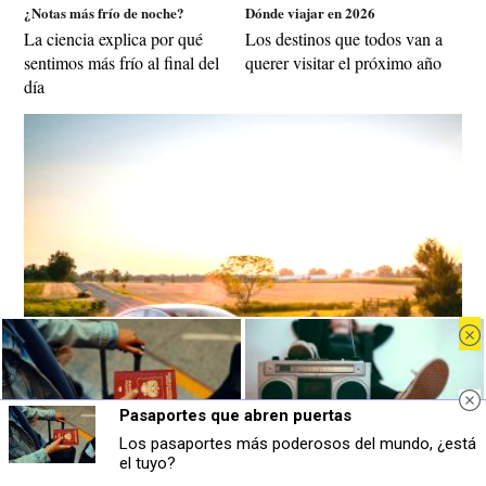
¿Notas más frío de noche?
Dónde viajar en 2026
La ciencia explica por qué
Los destinos que todos van a
sentimos más frío al final del
querer visitar el próximo año
día
Pasaportes que abren puertas
No es un coche cualquiera
Pasaportes que abren puertas
Canciones que marcan
Los pasaportes más poderosos del mundo, ¿está
Este coche te hará olvidar el sofá de tu casa
Los pasaportes más poderosos del mundo,
¿Por qué recuerdas canciones viejas mejor que
el tuyo?
¿está el tuyo?
las nuevas?
DISCOVER WITH