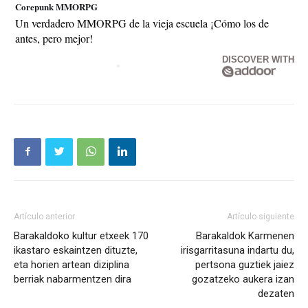
Corepunk MMORPG
Un verdadero MMORPG de la vieja escuela ¡Cómo los de
antes, pero mejor!
DISCOVER WITH
Artículo anterior
Artículo siguiente
Barakaldoko kultur etxeek 170
Barakaldok Karmenen
ikastaro eskaintzen dituzte,
irisgarritasuna indartu du,
eta horien artean diziplina
pertsona guztiek jaiez
berriak nabarmentzen dira
gozatzeko aukera izan
dezaten