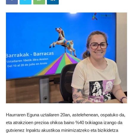
Haurraren Eguna uztailaren 20an, astelehenean, ospatuko da,
eta atrakzioen prezioa ohikoa baino %40 txikiagoa izango da
gutxienez Inpaktu akustikoa minimizatzeko eta bizikidetza