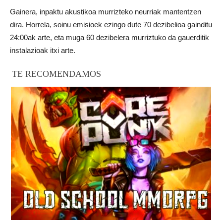
Gainera, inpaktu akustikoa murrizteko neurriak mantentzen
dira. Horrela, soinu emisioek ezingo dute 70 dezibelioa gainditu
24:00ak arte, eta muga 60 dezibelera murriztuko da gauerditik
instalazioak itxi arte.
TE RECOMENDAMOS