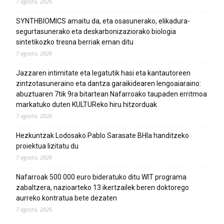
7 agosto, 2026
SYNTHBIOMICS amaitu da, eta osasunerako, elikadura-
segurtasunerako eta deskarbonizaziorako biologia
sintetikozko tresna berriak eman ditu
7 agosto, 2026
Jazzaren intimitate eta legatutik hasi eta kantautoreen
zintzotasuneraino eta dantza garaikidearen lengoaiaraino:
abuztuaren 7tik 9ra bitartean Nafarroako taupaden erritmoa
markatuko duten KULTUReko hiru hitzorduak
7 agosto, 2026
Hezkuntzak Lodosako Pablo Sarasate BHIa handitzeko
proiektua lizitatu du
7 agosto, 2026
Nafarroak 500 000 euro bideratuko ditu WIT programa
zabaltzera, nazioarteko 13 ikertzailek beren doktorego
aurreko kontratua bete dezaten
7 agosto, 2026