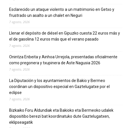
Esclarecido un ataque violento a un matrimonio en Getxo y
frustrado un asalto a un chalet en Neguri
7 agosto, 2026
Llenar el depósito de diésel en Gipuzko cuesta 22 euros más y
el de gasolina 12 euros más que el verano pasado
7 agosto, 2026
Onintza Enbeita y Ainhoa Urrejola, presentadas oficialmente
como pregonera y txupinera de Aste Nagusia 2026
7 agosto, 2026
La Diputación y los ayuntamientos de Bakio y Bermeo
coordinan un dispositivo especial en Gaztelugatxe por el
eclipse
7 agosto, 2026
Bizkaiko Foru Aldundiak eta Bakioko eta Bermeoko udalek
dispositibo berezi bat koordinatuko dute Gaztelugatxen,
eklipseagatik