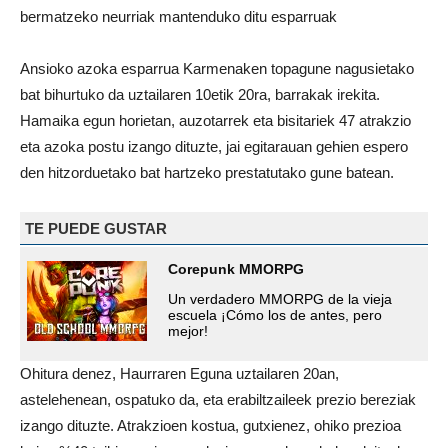
bermatzeko neurriak mantenduko ditu esparruak
Ansioko azoka esparrua Karmenaken topagune nagusietako
bat bihurtuko da uztailaren 10etik 20ra, barrakak irekita.
Hamaika egun horietan, auzotarrek eta bisitariek 47 atrakzio
eta azoka postu izango dituzte, jai egitarauan gehien espero
den hitzorduetako bat hartzeko prestatutako gune batean.
TE PUEDE GUSTAR
Corepunk MMORPG
Un verdadero MMORPG de la vieja
escuela ¡Cómo los de antes, pero
mejor!
Ohitura denez, Haurraren Eguna uztailaren 20an,
astelehenean, ospatuko da, eta erabiltzaileek prezio bereziak
izango dituzte. Atrakzioen kostua, gutxienez, ohiko prezioa