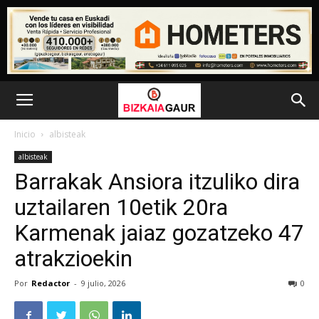
Inicio
albisteak
albisteak
Barrakak Ansiora itzuliko dira
uztailaren 10etik 20ra
Karmenak jaiaz gozatzeko 47
atrakzioekin
Por
Redactor
-
9 julio, 2026
0