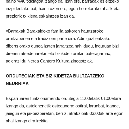
baino %40 txikiagoa izango da; izan ere, barrakak esleitzeko
irizpideetako bat, hain zuzen ere, egun horretarako ahalik eta
preziorik txikiena eskaintzea izan da.
«Barrakak Barakaldoko familia askoren haurtzaroko
oroitzapenen eta tradizioen parte dira. Adin guztientzako
dibertsiorako gunea izaten jarraitzea nahi dugu, inguruan bizi
direnen atsedenarekin eta bizikidetzarekin bateragarria»,
adierazi du Nerea Cantero Kultura zinegotziak.
ORDUTEGIAK ETA BIZIKIDETZA BULTZATZEKO
NEURRIAK
Esparruaren funtzionamendu ordutegia 11:00etatik 01:00etara
izango da, astelehenetik ostegunera; ostiral, larunbat, igande,
jaiegun eta jai-bezperetan, berriz, atrakzioak 03:00ak arte egon
ahal izango dira irekita.