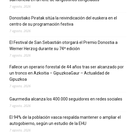
7 agosto, 2026
Donostiako Piratak sitúa la reivindicación del euskera en el
centro de su programación festiva
7 agosto, 2026
El Festival de San Sebastián otorgará el Premio Donostia a
Werner Herzog durante su 74ª edición
7 agosto, 2026
Fallece un operario forestal de 44 años tras ser alcanzado por
un tronco en Azkoitia – GipuzkoaGaur – Actualidad de
Gipuzkoa
7 agosto, 2026
Gaurmedia alcanza los 400.000 seguidores en redes sociales
7 agosto, 2026
El 94% de la población vasca respalda mantener o ampliar el
autogobierno, según un estudio de la EHU
7 agosto, 2026