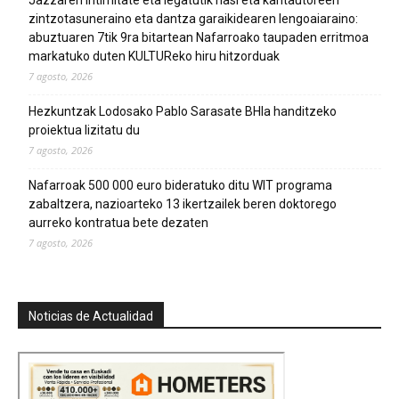
Jazzaren intimitate eta legatutik hasi eta kantautoreen
zintzotasuneraino eta dantza garaikidearen lengoaiaraino:
abuztuaren 7tik 9ra bitartean Nafarroako taupaden erritmoa
markatuko duten KULTUReko hiru hitzorduak
7 agosto, 2026
Hezkuntzak Lodosako Pablo Sarasate BHIa handitzeko
proiektua lizitatu du
7 agosto, 2026
Nafarroak 500 000 euro bideratuko ditu WIT programa
zabaltzera, nazioarteko 13 ikertzailek beren doktorego
aurreko kontratua bete dezaten
7 agosto, 2026
Noticias de Actualidad