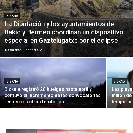
BIZKAIA
La Diputación y los ayuntamientos de
Bakio y Bermeo coordinan un dispositivo
especial en Gaztelugatxe por el eclipse
Redactor
-
7 agosto, 2026
BIZKAIA
BIZKAIA
Bizkaia registró 20 huelgas hasta abril y
Las playa
contuvo el incremento de las convocatorias
millón de
respecto a otros territorios
temporad