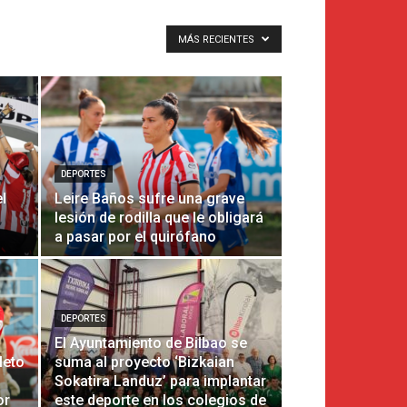
MÁS RECIENTES
DEPORTES
el
Leire Baños sufre una grave
lesión de rodilla que le obligará
a pasar por el quirófano
DEPORTES
El Ayuntamiento de Bilbao se
leto
suma al proyecto ‘Bizkaian
Sokatira Landuz’ para implantar
or
este deporte en los colegios de