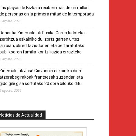
Las playas de Bizkaia reciben más de un millón
de personas en la primera mitad de la temporada
6 agosto, 2026
Donostia Zinemaldiak Puxika Gorria ludoteka-
zerbitzua eskainiko du, zortzigarren urtez
jarraian, akreditaziodunen eta bertaratutako
publikoaren familia-kontziliazioa errazteko
6 agosto, 2026
Zinemaldiak José Giovanniri eskainiko dion
atzerabegirakoak frantsesak zuzendari eta
gidoigile gisa sortutako 20 obra bilduko ditu
6 agosto, 2026
Noticias de Actualidad