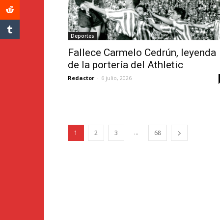
Deportes
Fallece Carmelo Cedrún, leyenda
de la portería del Athletic
Redactor
-
6 julio, 2026
...
1
2
3
68