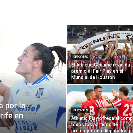
DEPORTES
El Athletic Genuine revalida 
premio al Fair Play en el
Mundial de Houston
e por la
DEPORTES
rife en
Athletic Play ofrece al comp
todos los partidos de
pretemporada disputados p