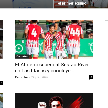
el primer equipo
Deportes
El Athletic supera al Sestao River
en Las Llanas y concluye...
Redactor
-
24 julio, 2026
0
0