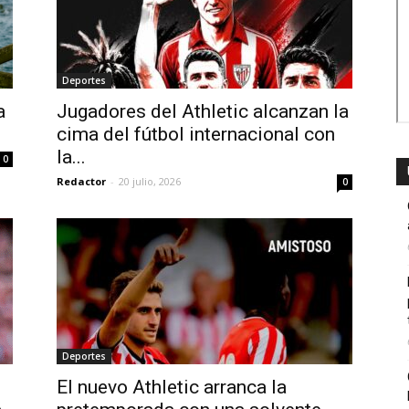
Deportes
a
Jugadores del Athletic alcanzan la
cima del fútbol internacional con
la...
0
Redactor
-
20 julio, 2026
0
Deportes
El nuevo Athletic arranca la