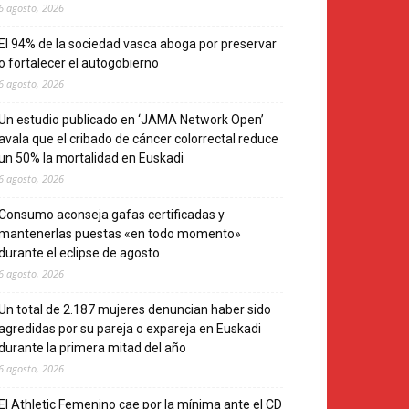
6 agosto, 2026
El 94% de la sociedad vasca aboga por preservar
o fortalecer el autogobierno
6 agosto, 2026
Un estudio publicado en ‘JAMA Network Open’
avala que el cribado de cáncer colorrectal reduce
un 50% la mortalidad en Euskadi
6 agosto, 2026
Consumo aconseja gafas certificadas y
mantenerlas puestas «en todo momento»
durante el eclipse de agosto
6 agosto, 2026
Un total de 2.187 mujeres denuncian haber sido
agredidas por su pareja o expareja en Euskadi
durante la primera mitad del año
6 agosto, 2026
El Athletic Femenino cae por la mínima ante el CD