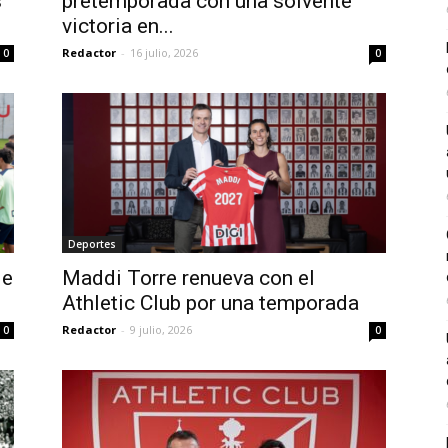
s
pretemporada con una solvente
victoria en...
Redactor
-
16 julio, 2026
0
0
Deportes
de
Maddi Torre renueva con el
Athletic Club por una temporada
Redactor
-
9 julio, 2026
0
0