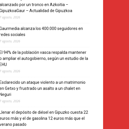
alcanzado por un tronco en Azkoitia –
GipuzkoaGaur – Actualidad de Gipuzkoa
7 agosto, 2026
Gaurmedia alcanza los 400.000 seguidores en
redes sociales
7 agosto, 2026
El 94% de la población vasca respalda mantener
o ampliar el autogobierno, según un estudio de la
EHU
7 agosto, 2026
Esclarecido un ataque violento a un matrimonio
en Getxo y frustrado un asalto a un chalet en
Neguri
7 agosto, 2026
Llenar el depósito de diésel en Gipuzko cuesta 22
euros más y el de gasolina 12 euros más que el
verano pasado