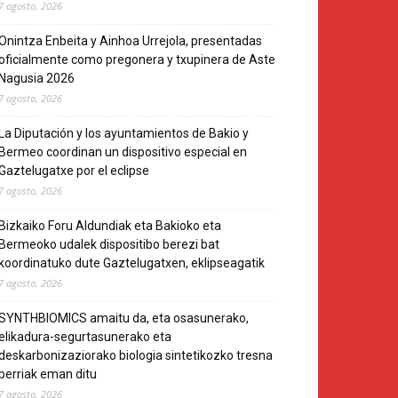
7 agosto, 2026
Onintza Enbeita y Ainhoa Urrejola, presentadas
oficialmente como pregonera y txupinera de Aste
Nagusia 2026
7 agosto, 2026
La Diputación y los ayuntamientos de Bakio y
Bermeo coordinan un dispositivo especial en
Gaztelugatxe por el eclipse
7 agosto, 2026
Bizkaiko Foru Aldundiak eta Bakioko eta
Bermeoko udalek dispositibo berezi bat
koordinatuko dute Gaztelugatxen, eklipseagatik
7 agosto, 2026
SYNTHBIOMICS amaitu da, eta osasunerako,
elikadura-segurtasunerako eta
deskarbonizaziorako biologia sintetikozko tresna
berriak eman ditu
7 agosto, 2026