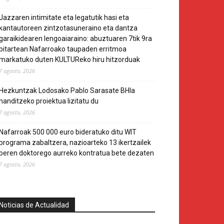
Jazzaren intimitate eta legatutik hasi eta
kantautoreen zintzotasuneraino eta dantza
garaikidearen lengoaiaraino: abuztuaren 7tik 9ra
bitartean Nafarroako taupaden erritmoa
markatuko duten KULTUReko hiru hitzorduak
7 agosto, 2026
Hezkuntzak Lodosako Pablo Sarasate BHIa
handitzeko proiektua lizitatu du
7 agosto, 2026
Nafarroak 500 000 euro bideratuko ditu WIT
programa zabaltzera, nazioarteko 13 ikertzailek
beren doktorego aurreko kontratua bete dezaten
7 agosto, 2026
Noticias de Actualidad