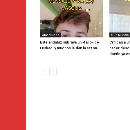
Qué Mundo
Qué Mundo
Este andaluz subraya un «fallo» de
Critican a u
Euskadi y muchos le dan la razón
hacer descu
dueño ya es 