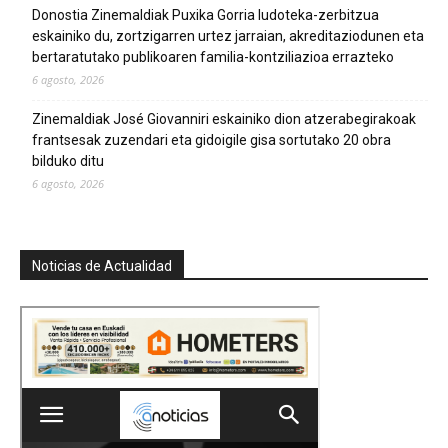
Donostia Zinemaldiak Puxika Gorria ludoteka-zerbitzua
eskainiko du, zortzigarren urtez jarraian, akreditaziodunen eta
bertaratutako publikoaren familia-kontziliazioa errazteko
6 agosto, 2026
Zinemaldiak José Giovanniri eskainiko dion atzerabegirakoak
frantsesak zuzendari eta gidoigile gisa sortutako 20 obra
bilduko ditu
6 agosto, 2026
Noticias de Actualidad