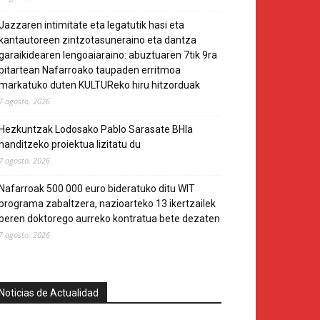
Jazzaren intimitate eta legatutik hasi eta
kantautoreen zintzotasuneraino eta dantza
garaikidearen lengoaiaraino: abuztuaren 7tik 9ra
bitartean Nafarroako taupaden erritmoa
markatuko duten KULTUReko hiru hitzorduak
7 agosto, 2026
Hezkuntzak Lodosako Pablo Sarasate BHIa
handitzeko proiektua lizitatu du
7 agosto, 2026
Nafarroak 500 000 euro bideratuko ditu WIT
programa zabaltzera, nazioarteko 13 ikertzailek
beren doktorego aurreko kontratua bete dezaten
7 agosto, 2026
Noticias de Actualidad