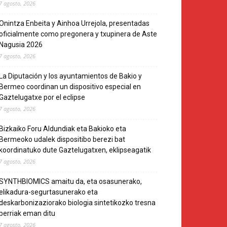
7 agosto, 2026
Onintza Enbeita y Ainhoa Urrejola, presentadas
oficialmente como pregonera y txupinera de Aste
Nagusia 2026
7 agosto, 2026
La Diputación y los ayuntamientos de Bakio y
Bermeo coordinan un dispositivo especial en
Gaztelugatxe por el eclipse
7 agosto, 2026
Bizkaiko Foru Aldundiak eta Bakioko eta
Bermeoko udalek dispositibo berezi bat
koordinatuko dute Gaztelugatxen, eklipseagatik
7 agosto, 2026
SYNTHBIOMICS amaitu da, eta osasunerako,
elikadura-segurtasunerako eta
deskarbonizaziorako biologia sintetikozko tresna
berriak eman ditu
7 agosto, 2026