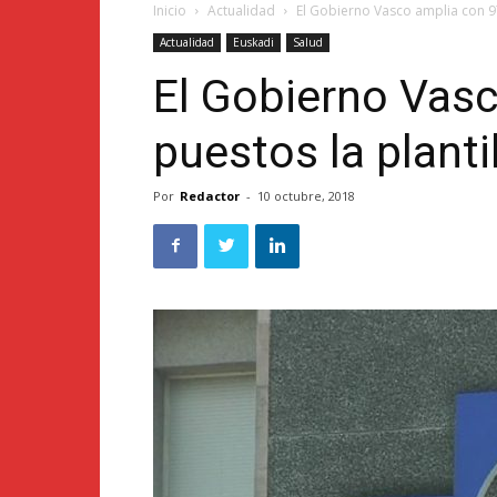
Inicio
Actualidad
El Gobierno Vasco amplia con 97
Actualidad
Euskadi
Salud
El Gobierno Vas
puestos la planti
Por
Redactor
-
10 octubre, 2018