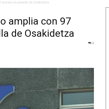
 puestos la plantilla de Osakidetza
co amplia con 97
lla de Osakidetza
0