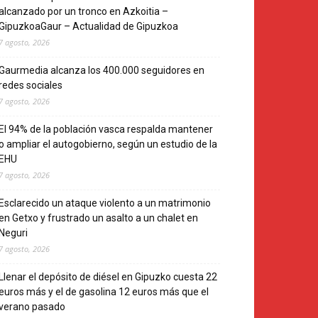
alcanzado por un tronco en Azkoitia –
GipuzkoaGaur – Actualidad de Gipuzkoa
7 agosto, 2026
Gaurmedia alcanza los 400.000 seguidores en
redes sociales
7 agosto, 2026
El 94% de la población vasca respalda mantener
o ampliar el autogobierno, según un estudio de la
EHU
7 agosto, 2026
Esclarecido un ataque violento a un matrimonio
en Getxo y frustrado un asalto a un chalet en
Neguri
7 agosto, 2026
Llenar el depósito de diésel en Gipuzko cuesta 22
euros más y el de gasolina 12 euros más que el
verano pasado