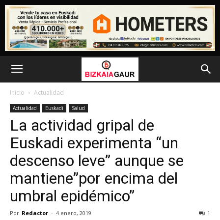
Inicio
Actualidad
Actualidad
Euskadi
Salud
La actividad gripal de
Euskadi experimenta “un
descenso leve” aunque se
mantiene”por encima del
umbral epidémico”
Por
Redactor
-
4 enero, 2019
1