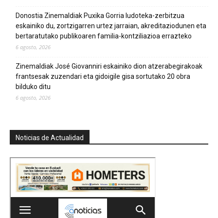
Donostia Zinemaldiak Puxika Gorria ludoteka-zerbitzua
eskainiko du, zortzigarren urtez jarraian, akreditaziodunen eta
bertaratutako publikoaren familia-kontziliazioa errazteko
6 agosto, 2026
Zinemaldiak José Giovanniri eskainiko dion atzerabegirakoak
frantsesak zuzendari eta gidoigile gisa sortutako 20 obra
bilduko ditu
6 agosto, 2026
Noticias de Actualidad