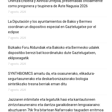
Onintza Enbeita y Ainhoa Urrejola, presentadas oficialmente
como pregonera y txupinera de Aste Nagusia 2026
7 agosto, 2026
La Diputación y los ayuntamientos de Bakio y Bermeo
coordinan un dispositivo especial en Gaztelugatxe por el
eclipse
7 agosto, 2026
Bizkaiko Foru Aldundiak eta Bakioko eta Bermeoko udalek
dispositibo berezi bat koordinatuko dute Gaztelugatxen,
eklipseagatik
7 agosto, 2026
SYNTHBIOMICS amaitu da, eta osasunerako, elikadura-
segurtasunerako eta deskarbonizaziorako biologia
sintetikozko tresna berriak eman ditu
7 agosto, 2026
Jazzaren intimitate eta legatutik hasi eta kantautoreen
zintzotasuneraino eta dantza garaikidearen lengoaiaraino:
abuztuaren 7tik 9ra bitartean Nafarroako taupaden erritmoa