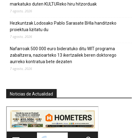
markatuko duten KULTUReko hiru hitzorduak
7 agosto, 2026
Hezkuntzak Lodosako Pablo Sarasate BHIa handitzeko
proiektua lizitatu du
7 agosto, 2026
Nafarroak 500 000 euro bideratuko ditu WIT programa
zabaltzera, nazioarteko 13 ikertzailek beren doktorego
aurreko kontratua bete dezaten
7 agosto, 2026
Noticias de Actualidad