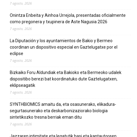
7 agosto, 2026
Onintza Enbeita y Ainhoa Urrejola, presentadas oficialmente
como pregonera y txupinera de Aste Nagusia 2026
7 agosto, 2026
La Diputación y los ayuntamientos de Bakio y Bermeo
coordinan un dispositivo especial en Gaztelugatxe por el
eclipse
7 agosto, 2026
Bizkaiko Foru Aldundiak eta Bakioko eta Bermeoko udalek
dispositibo berezi bat koordinatuko dute Gaztelugatxen,
eklipseagatik
7 agosto, 2026
SYNTHBIOMICS amaitu da, eta osasunerako, elikadura-
segurtasunerako eta deskarbonizaziorako biologia
sintetikozko tresna berriak eman ditu
7 agosto, 2026
Jazzaren intimitate eta legatutik hasi eta kantautoreen