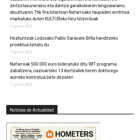
zintzotasuneraino eta dantza garaikidearen lengoaiaraino:
abuztuaren 7tik 9ra bitartean Nafarroako taupaden erritmoa
markatuko duten KULTUReko hiru hitzorduak
7 agosto, 2026
Hezkuntzak Lodosako Pablo Sarasate BHIa handitzeko
proiektua lizitatu du
7 agosto, 2026
Nafarroak 500 000 euro bideratuko ditu WIT programa
zabaltzera, nazioarteko 13 ikertzailek beren doktorego
aurreko kontratua bete dezaten
7 agosto, 2026
Noticias de Actualidad