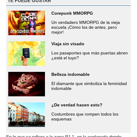
TE PUEDE GUSTAR
Corepunk MMORPG
Un verdadero MMORPG de la vieja
escuela ¡Cómo los de antes, pero
mejor!
Viaja sin visado
Los pasaportes que más puertas abren
¿está el tuyo?
Belleza indomable
El diamante que simboliza la feminidad
indomable
¿De verdad hacen esto?
Costumbres que rompen todos los
esquemas
En lo que se refiere a la zona B1.1, en la explanada donde