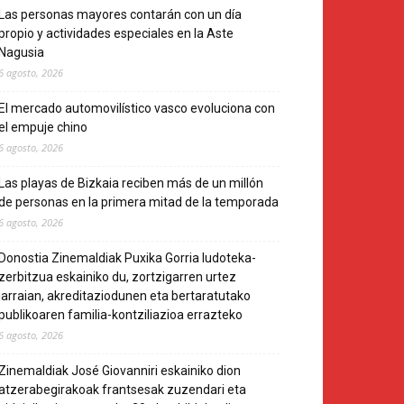
Las personas mayores contarán con un día
propio y actividades especiales en la Aste
Nagusia
6 agosto, 2026
El mercado automovilístico vasco evoluciona con
el empuje chino
6 agosto, 2026
Las playas de Bizkaia reciben más de un millón
de personas en la primera mitad de la temporada
6 agosto, 2026
Donostia Zinemaldiak Puxika Gorria ludoteka-
zerbitzua eskainiko du, zortzigarren urtez
jarraian, akreditaziodunen eta bertaratutako
publikoaren familia-kontziliazioa errazteko
6 agosto, 2026
Zinemaldiak José Giovanniri eskainiko dion
atzerabegirakoak frantsesak zuzendari eta