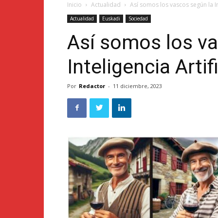
Inicio
Actualidad
Así somos los vascos según la Int
Actualidad
Euskadi
Sociedad
Así somos los va
Inteligencia Artifi
Por
Redactor
-
11 diciembre, 2023