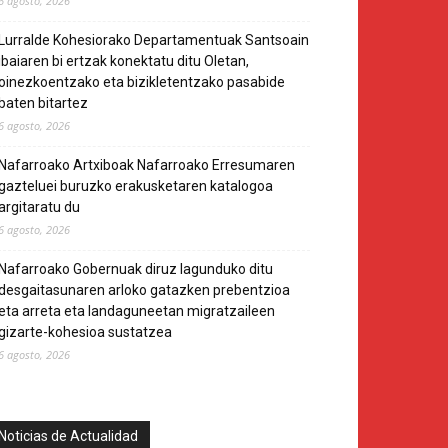
6 agosto, 2026
Lurralde Kohesiorako Departamentuak Santsoain
ibaiaren bi ertzak konektatu ditu Oletan,
oinezkoentzako eta bizikletentzako pasabide
baten bitartez
6 agosto, 2026
Nafarroako Artxiboak Nafarroako Erresumaren
gazteluei buruzko erakusketaren katalogoa
argitaratu du
6 agosto, 2026
Nafarroako Gobernuak diruz lagunduko ditu
desgaitasunaren arloko gatazken prebentzioa
eta arreta eta landaguneetan migratzaileen
gizarte-kohesioa sustatzea
6 agosto, 2026
Noticias de Actualidad