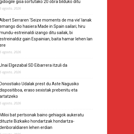
gidoigile gisa sortutako 20 obra bilduko ditu
6 agosto, 2026
Albert Serraren ‘Seize moments de ma vie’ lanak
emango dio hasiera Made in Spain sailari; hiru
mundu-estreinaldi izango ditu sailak, bi
estreinaldiz gain Espainian, baita hamar lehen lan
ere
6 agosto, 2026
Unai Elgezabal SD Eibarrera itzuli da
6 agosto, 2026
Donostiako Udalak prest du Aste Nagusiko
dispositiboa, eraso sexistak prebenitu eta
artatzeko
6 agosto, 2026
Milioi bat pertsonak baino gehiagok aukeratu
dituzte Bizkaiko hondartzak hondartza-
denboraldiaren lehen erdian