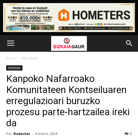
Inicio
albisteak
albisteak
Kanpoko Nafarroako
Komunitateen Kontseiluaren
erregulazioari buruzko
prozesu parte-hartzailea ireki
da
Por
Redactor
-
4 enero, 2024
0