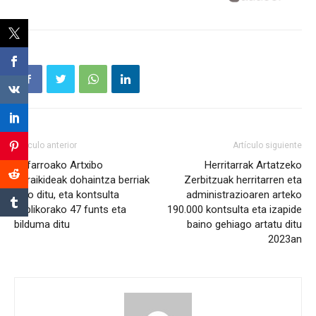
Artículo anterior
Artículo siguiente
Nafarroako Artxibo
Herritarrak Artatzeko
Garaikideak dohaintza berriak
Zerbitzuak herritarren eta
jaso ditu, eta kontsulta
administrazioaren arteko
publikorako 47 funts eta
190.000 kontsulta eta izapide
bilduma ditu
baino gehiago artatu ditu
2023an