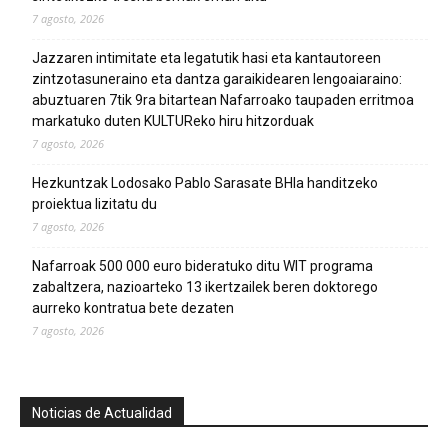
7 agosto, 2026
Jazzaren intimitate eta legatutik hasi eta kantautoreen
zintzotasuneraino eta dantza garaikidearen lengoaiaraino:
abuztuaren 7tik 9ra bitartean Nafarroako taupaden erritmoa
markatuko duten KULTUReko hiru hitzorduak
7 agosto, 2026
Hezkuntzak Lodosako Pablo Sarasate BHIa handitzeko
proiektua lizitatu du
7 agosto, 2026
Nafarroak 500 000 euro bideratuko ditu WIT programa
zabaltzera, nazioarteko 13 ikertzailek beren doktorego
aurreko kontratua bete dezaten
7 agosto, 2026
Noticias de Actualidad