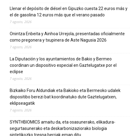
Llenar el depósito de diésel en Gipuzko cuesta 22 euros más y
el de gasolina 12 euros más que el verano pasado
7 agosto, 2026
Onintza Enbeita y Ainhoa Urrejola, presentadas oficialmente
como pregonera y txupinera de Aste Nagusia 2026
7 agosto, 2026
La Diputación y los ayuntamientos de Bakio y Bermeo
coordinan un dispositivo especial en Gaztelugatxe por el
eclipse
7 agosto, 2026
Bizkaiko Foru Aldundiak eta Bakioko eta Bermeoko udalek
dispositibo berezi bat koordinatuko dute Gaztelugatxen,
eklipseagatik
7 agosto, 2026
SYNTHBIOMICS amaitu da, eta osasunerako, elikadura-
segurtasunerako eta deskarbonizaziorako biologia
sintetikozko tresna berriak eman ditu