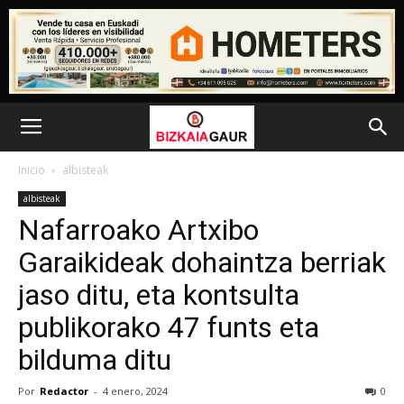
Inicio
albisteak
albisteak
Nafarroako Artxibo
Garaikideak dohaintza berriak
jaso ditu, eta kontsulta
publikorako 47 funts eta
bilduma ditu
Por
Redactor
-
4 enero, 2024
0