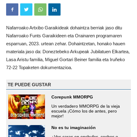
Nafarroako Artxibo Garaikideak dohaintza berriak jaso ditu
Nafarroako Funts Garaikideen eta Orainaren programaren
esparruan, 2023. urtean zehar. Dohaintzetan, honako hauen
materiala jaso da: Doneztebeko Arkupeak Jubilatuen Elkartea,
Lasa Aristu familia, Miguel Gortari Beiner familia eta Iruñeko
72-22 Topaketen dokumentazioa.
TE PUEDE GUSTAR
Corepunk MMORPG
Un verdadero MMORPG de la vieja
escuela ¡Cómo los de antes, pero
mejor!
No es tu imaginación
¿Ves caras en enchufes, coches o