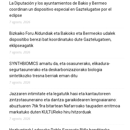
La Diputación y los ayuntamientos de Bakio y Bermeo
coordinan un dispositivo especial en Gaztelugatxe por el
eclipse
7 agosto, 2026
Bizkaiko Foru Aldundiak eta Bakioko eta Bermeoko udalek
dispositibo berezi bat koordinatuko dute Gaztelugatxen,
eklipseagatik
7 agosto, 2026
SYNTHBIOMICS amaitu da, eta osasunerako, elikadura-
segurtasunerako eta deskarbonizaziorako biologia
sintetikozko tresna berriak eman ditu
7 agosto, 2026
Jazzaren intimitate eta legatutik hasi eta kantautoreen
zintzotasuneraino eta dantza garaikidearen lengoaiaraino:
abuztuaren 7tik 9ra bitartean Nafarroako taupaden erritmoa
markatuko duten KULTUReko hiru hitzorduak
7 agosto, 2026
Hezkuntzak Lodosako Pablo Sarasate BHIa handitzeko