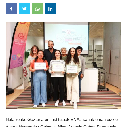
Nafarroako Gazteriaren Institutuak ENAJ sariak eman dizkie
Ainara Hernández Quintela, Nicol Aracely Cubas Pacahuala