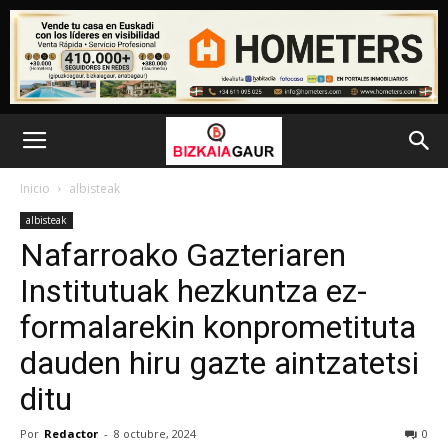
Inicio
albisteak
albisteak
Nafarroako Gazteriaren
Institutuak hezkuntza ez-
formalarekin konprometituta
dauden hiru gazte aintzatetsi
ditu
Por
Redactor
-
8 octubre, 2024
0