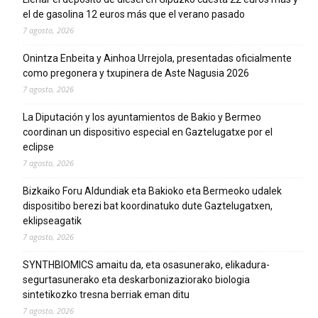
el de gasolina 12 euros más que el verano pasado
7 agosto, 2026
Onintza Enbeita y Ainhoa Urrejola, presentadas oficialmente
como pregonera y txupinera de Aste Nagusia 2026
7 agosto, 2026
La Diputación y los ayuntamientos de Bakio y Bermeo
coordinan un dispositivo especial en Gaztelugatxe por el
eclipse
7 agosto, 2026
Bizkaiko Foru Aldundiak eta Bakioko eta Bermeoko udalek
dispositibo berezi bat koordinatuko dute Gaztelugatxen,
eklipseagatik
7 agosto, 2026
SYNTHBIOMICS amaitu da, eta osasunerako, elikadura-
segurtasunerako eta deskarbonizaziorako biologia
sintetikozko tresna berriak eman ditu
7 agosto, 2026