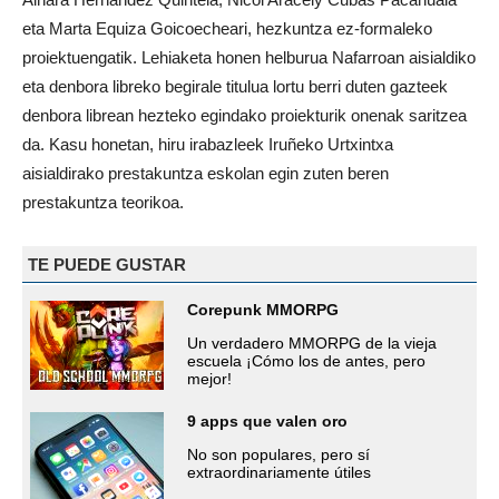
eta Marta Equiza Goicoecheari, hezkuntza ez-formaleko
proiektuengatik. Lehiaketa honen helburua Nafarroan aisialdiko
eta denbora libreko begirale titulua lortu berri duten gazteek
denbora librean hezteko egindako proiekturik onenak saritzea
da. Kasu honetan, hiru irabazleek Iruñeko Urtxintxa
aisialdirako prestakuntza eskolan egin zuten beren
prestakuntza teorikoa.
TE PUEDE GUSTAR
Corepunk MMORPG
Un verdadero MMORPG de la vieja
escuela ¡Cómo los de antes, pero
mejor!
9 apps que valen oro
No son populares, pero sí
extraordinariamente útiles