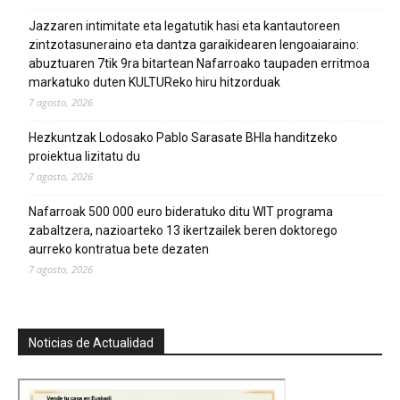
Jazzaren intimitate eta legatutik hasi eta kantautoreen
zintzotasuneraino eta dantza garaikidearen lengoaiaraino:
abuztuaren 7tik 9ra bitartean Nafarroako taupaden erritmoa
markatuko duten KULTUReko hiru hitzorduak
7 agosto, 2026
Hezkuntzak Lodosako Pablo Sarasate BHIa handitzeko
proiektua lizitatu du
7 agosto, 2026
Nafarroak 500 000 euro bideratuko ditu WIT programa
zabaltzera, nazioarteko 13 ikertzailek beren doktorego
aurreko kontratua bete dezaten
7 agosto, 2026
Noticias de Actualidad