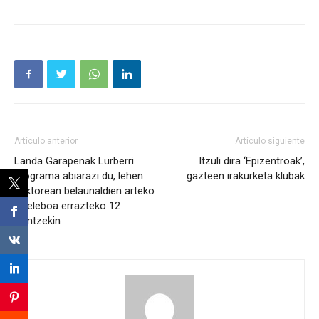
Artículo anterior
Artículo siguiente
Landa Garapenak Lurberri
Itzuli dira ‘Epizentroak’,
programa abiarazi du, lehen
gazteen irakurketa klubak
sektorean belaunaldien arteko
erreleboa errazteko 12
ekintzekin