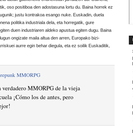
tetik, oso positiboa den adostasuna lortu du. Baina horrek ez
ugunik; justu kontrakoa esango nuke. Euskadin, duela
nena politika industriala dela, eta horregatik, gure
egiten duen industriaren aldeko apustua egiten dugu. Baina
dugun ongizate maila altua den arren, Europako bizi-
rriskuei aurre egin behar diegula, eta ez soilik Euskaditik,
orepunk MMORPG
 verdadero MMORPG de la vieja
cuela ¡Cómo los de antes, pero
jor!