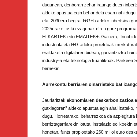
dugunean, denboran zehar iraungo duten inberts
aldeko apustua egin behar dela esan nahi dugu
eta, 2030era begira, I+G+b arloko inbertsioa g
2025erako, aski ezagunak diren gure programak 
ELKARTEK edo EMAITEK+. Gainera, ‘Innobideak
industriala eta I+G arloko proiektuak merkatura
eraldaketa digitalaren bidean, garrantzizko hain
industry-a eta teknologia kuantikoak. Parkeen Sa
berriekin.
Aurrekontu berriaren oinarrietako bat izang
Jaurlaritzak
ekonomiaren deskarbonizazioa et
gutxiagoren” aldeko apustua egin ahal izateko, 
dugu. Horretarako, beharrezkoa da azpiegitura b
berriztagarriarekin lotuta, instalazio eolikoekin e
honetan, funts propioetako 260 milioi euro desk