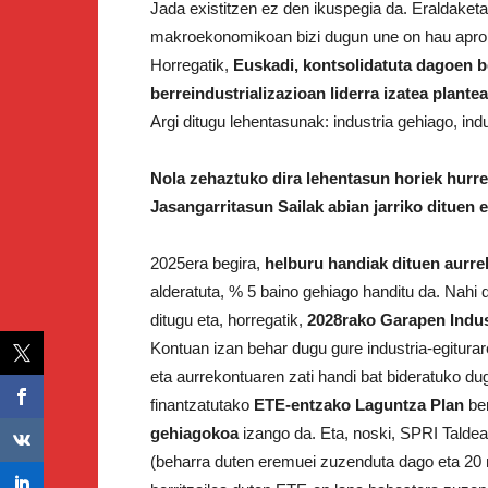
Jada existitzen ez den ikuspegia da. Eraldaketa
makroekonomikoan bizi dugun une on hau aprobe
Horregatik,
Euskadi, kontsolidatuta dagoen be
berreindustrializazioan liderra izatea plant
Argi ditugu lehentasunak: industria gehiago, indu
Nola zehaztuko dira lehentasun horiek hurren
Jasangarritasun Sailak abian jarriko dituen 
2025era begira,
helburu handiak dituen aurr
alderatuta, % 5 baino gehiago handitu da. Nahi 
ditugu eta, horregatik,
2028rako Garapen Indust
Kontuan izan behar dugu gure industria-egiturare
eta aurrekontuaren zati handi bat bideratuko dug
finantzatutako
ETE-entzako Laguntza Plan
ber
gehiagokoa
izango da. Eta, noski, SPRI Talde
(beharra duten eremuei zuzenduta dago eta 20 m