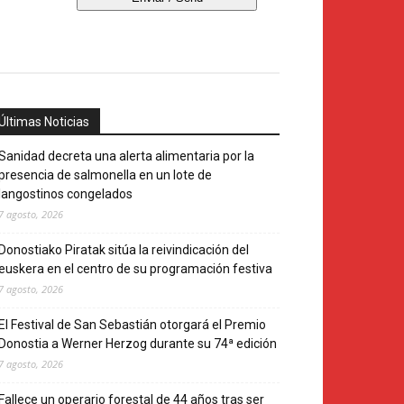
Últimas Noticias
Sanidad decreta una alerta alimentaria por la
presencia de salmonella en un lote de
langostinos congelados
7 agosto, 2026
Donostiako Piratak sitúa la reivindicación del
euskera en el centro de su programación festiva
7 agosto, 2026
El Festival de San Sebastián otorgará el Premio
Donostia a Werner Herzog durante su 74ª edición
7 agosto, 2026
Fallece un operario forestal de 44 años tras ser