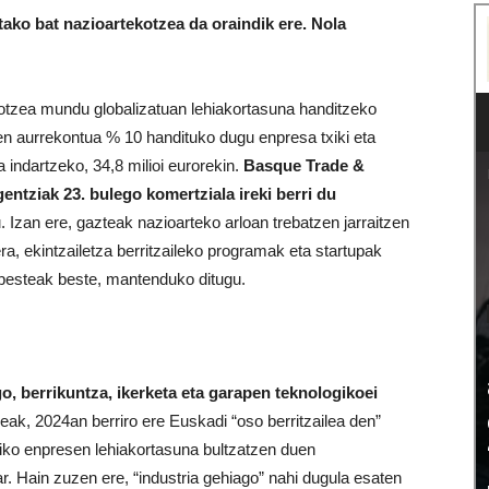
ako bat nazioartekotzea da oraindik ere. Nola
otzea mundu globalizatuan lehiakortasuna handitzeko
ren aurrekontua % 10 handituko dugu enpresa txiki eta
indartzeko, 34,8 milioi eurorekin.
Basque Trade &
gentziak
23. bulego komertziala ireki berri du
. Izan ere, gazteak nazioarteko arloan trebatzen jarraitzen
a, ekintzailetza berritzaileko programak eta startupak
besteak beste, mantenduko ditugu.
, berrikuntza, ikerketa eta garapen teknologikoei
ak, 2024an berriro ere Euskadi “oso berritzailea den”
adiko enpresen lehiakortasuna bultzatzen duen
r. Hain zuzen ere, “industria gehiago” nahi dugula esaten