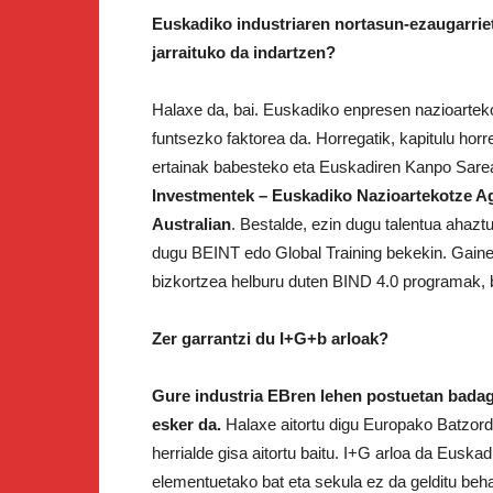
Euskadiko industriaren nortasun-ezaugarriet
jarraituko da indartzen?
Halaxe da, bai. Euskadiko enpresen nazioartek
funtsezko faktorea da. Horregatik, kapitulu hor
ertainak babesteko eta Euskadiren Kanpo Sarea 
Investmentek – Euskadiko Nazioartekotze A
Australian
. Bestalde, ezin dugu talentua ahaztu
dugu BEINT edo Global Training bekekin. Gainer
bizkortzea helburu duten BIND 4.0 programak, 
Zer garrantzi du I+G+b arloak?
Gure industria EBren lehen postuetan badago
esker da.
Halaxe aitortu digu Europako Batzorde
herrialde gisa aitortu baitu. I+G arloa da Eusk
elementuetako bat eta sekula ez da gelditu beha