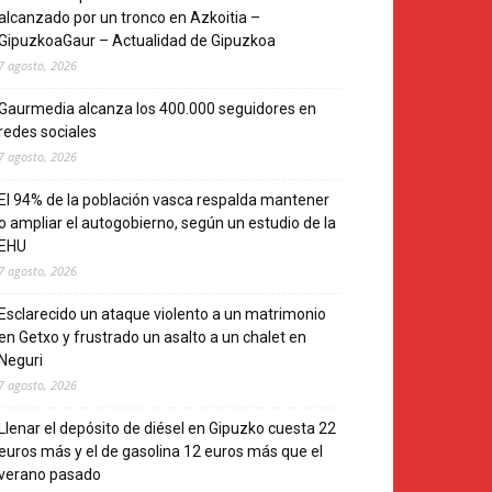
alcanzado por un tronco en Azkoitia –
GipuzkoaGaur – Actualidad de Gipuzkoa
7 agosto, 2026
Gaurmedia alcanza los 400.000 seguidores en
redes sociales
7 agosto, 2026
El 94% de la población vasca respalda mantener
o ampliar el autogobierno, según un estudio de la
EHU
7 agosto, 2026
Esclarecido un ataque violento a un matrimonio
en Getxo y frustrado un asalto a un chalet en
Neguri
7 agosto, 2026
Llenar el depósito de diésel en Gipuzko cuesta 22
euros más y el de gasolina 12 euros más que el
verano pasado