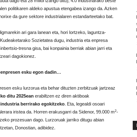
ta dago eta 28 milioi izango ditu); 4.0 industriarako beste
trialen politikaren aldeko apustua etengabea izango da. Azken
 horixe da gure sektore industrialaren estandarteetako bat.
igmarekin ari gara lanean eta, hori lortzeko, laguntza-
 Kudeaketarako Sozietatea dugu, industria eta enpresa
inbertsio-tresna gisa, bai konpainia berriak abian jarri eta
tzeari dagokionez.
ea enpresen esku egon dadin…
resen esku lurzorua eta behar dituzten zerbitzuak jartzeaz
uko ditu 2025ean
erabiltzen ez diren aktiboak
 industria berrirako egokitzeko
. Eta, legealdi osoari
2
lerara iristea da. Horren erakusgarri da Sidenor, 99.000 m
-
atzeko prozesuan dago. Lurzoruak jarriko ditugu abian
itzetan, Donostian, adibidez.