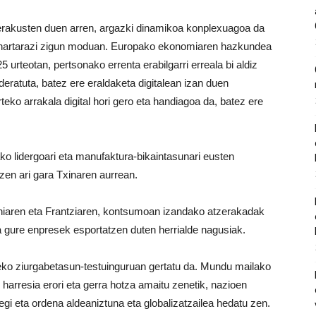
erakusten duen arren, argazki dinamikoa konplexuagoa da
 ohartarazi zigun moduan. Europako ekonomiaren hazkundea
urteotan, pertsonako errenta erabilgarri erreala bi aldiz
eratuta, batez ere eraldaketa digitalean izan duen
teko arrakala digital hori gero eta handiagoa da, batez ere
ako lidergoari eta manufaktura-bikaintasunari eusten
tzen ari gara Txinaren aurrean.
niaren eta Frantziaren, kontsumoan izandako atzerakadak
a gure enpresek esportatzen duten herrialde nagusiak.
teko ziurgabetasun-testuinguruan gertatu da. Mundu mailako
harresia erori eta gerra hotza amaitu zenetik, nazioen
egi eta ordena aldeaniztuna eta globalizatzailea hedatu zen.