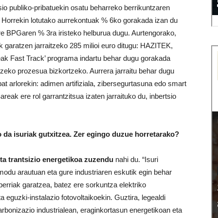
io publiko-pribatuekin osatu beharreko berrikuntzaren
. Horrekin lotutako aurrekontuak % 6ko gorakada izan du
ure BPGaren % 3ra iristeko helburua dugu. Aurtengorako,
garatzen jarraitzeko 285 milioi euro ditugu: HAZITEK,
 Fast Track’ programa indartu behar dugu gorakada
tzeko prozesua bizkortzeko. Aurrera jarraitu behar dugu
bat arlorekin: adimen artifiziala, zibersegurtasuna edo smart
reak ere rol garrantzitsua izaten jarraituko du, inbertsio
o da isuriak gutxitzea. Zer egingo duzue horretarako?
a trantsizio energetikoa zuzendu
nahi du. “Isuri
modu arautuan eta gure industriaren eskutik egin behar
erriak garatzea, batez ere sorkuntza elektriko
ta eguzki-instalazio fotovoltaikoekin. Guztira, legealdi
arbonizazio industrialean, eraginkortasun energetikoan eta