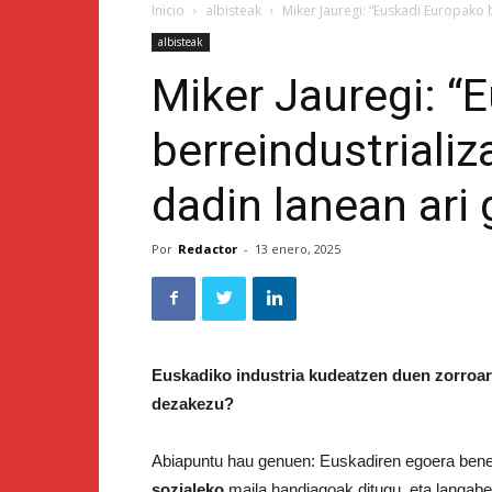
Inicio
albisteak
Miker Jauregi: “Euskadi Europako b
albisteak
Miker Jauregi: “
berreindustrializ
dadin lanean ari 
Por
Redactor
-
13 enero, 2025
Euskadiko industria kudeatzen duen zorroar
dezakezu?
Abiapuntu hau genuen: Euskadiren egoera bene
sozialeko
maila handiagoak ditugu, eta langabe