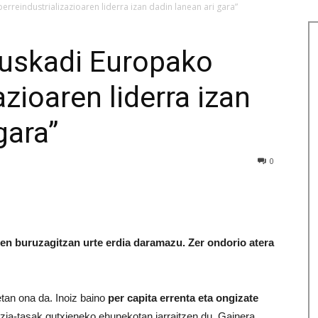
erreindustrializazioaren liderra izan dadin lanean ari gara”
Euskadi Europako
azioaren liderra izan
gara”
0
en buruzagitzan urte erdia daramazu. Zer ondorio atera
tan ona da. Inoiz baino
per capita errenta eta ongizate
zia-tasak gutxieneko ehunekotan jarraitzen du. Gainera,