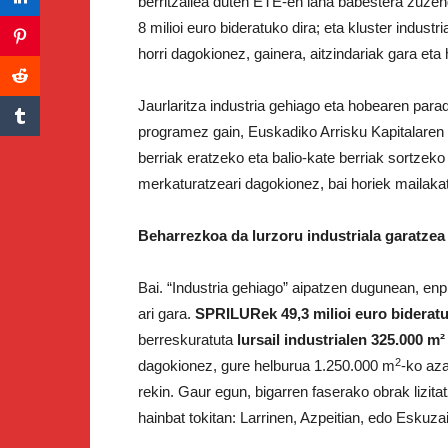
berritzailea duten ETE-en lana babestera zuzendu
8 milioi euro bideratuko dira; eta kluster indus
horri dagokionez, gainera, aitzindariak gara eta
Jaurlaritza industria gehiago eta hobearen parad
programez gain, Euskadiko Arrisku Kapitalaren
berriak eratzeko eta balio-kate berriak sortzeko 
merkaturatzeari dagokionez, bai horiek mailaka
Beharrezkoa da lurzoru industriala garatz
Bai. “Industria gehiago” aipatzen dugunean, enp
ari gara.
SPRILURek 49,3 milioi euro biderat
berreskuratuta
lursail industrialen 325.000 m²
2
dagokionez, gure helburua 1.250.000 m
-ko aza
rekin. Gaur egun, bigarren faserako obrak lizit
hainbat tokitan: Larrinen, Azpeitian, edo Eskuza