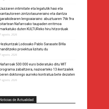
Jazzaren intimitate eta legatutik hasi eta
kantautoreen zintzotasuneraino eta dantza
garaikidearen lengoaiaraino: abuztuaren 7tik 9ra
bitartean Nafarroako taupaden erritmoa
markatuko duten KULTUReko hiru hitzorduak
7 agosto, 2026
Hezkuntzak Lodosako Pablo Sarasate BHIa
handitzeko proiektua lizitatu du
7 agosto, 2026
Nafarroak 500 000 euro bideratuko ditu WIT
programa zabaltzera, nazioarteko 13 ikertzailek
beren doktorego aurreko kontratua bete dezaten
7 agosto, 2026
Noticias de Actualidad