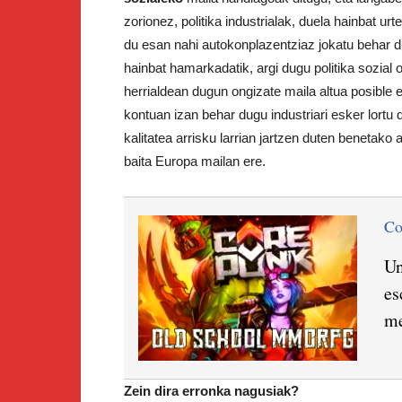
zorionez, politika industrialak, duela hainbat ur
du esan nahi autokonplazentziaz jokatu behar d
hainbat hamarkadatik, argi dugu politika sozial o
herrialdean dugun ongizate maila altua posible 
kontuan izan behar dugu industriari esker lortu 
kalitatea arrisku larrian jartzen duten benetako a
baita Europa mailan ere.
C
Un
es
me
Zein dira erronka nagusiak?