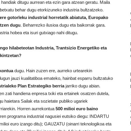
 handiak ditugu aurrean eta ezin gara atzean geratu. Maila
txatu behar dugu etorkizuneko industria bultzatzeko.
re gotorleku industrial horretatik abiatuta, Europako
eatzen dugu
. Beharrezko ilusioa dugu eta baikorrak gara.
stria hobea eta isuri gutxiago nahi ditugu.
go hilabeteotan Industria, Trantsizio Energetiko eta
ekintzetan?
ekontua
dugu. Hain zuzen ere, aurreko urtearekin
dugun jauzi kualitatiboa emateko, hainbat esparru bultzatuko
rialeko Plan Estrategiko berria
jarriko dugu abian.
n zati handiena enpresa txiki eta ertainek osatzen dutela,
u haietara Sailak eta sozietate publiko ugariek
riarekin. Horren aurrekontua
500 milioi euro baino
aren programa industrial nagusiei eutsiko diegu: INDARTU
ilioi euro izango ditu); GAUZATU (oinarri teknologikoa eta