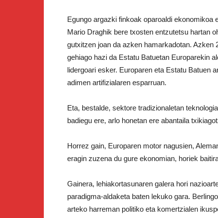
Egungo argazki finkoak oparoaldi ekonomikoa 
Mario Draghik bere txosten entzutetsu hartan
gutxitzen joan da azken hamarkadotan. Azken 25 
gehiago hazi da Estatu Batuetan Europarekin ald
lidergoari esker. Europaren eta Estatu Batuen ar
adimen artifizialaren esparruan.
Eta, bestalde, sektore tradizionaletan teknologi
badiegu ere, arlo honetan ere abantaila txikiago
Horrez gain, Europaren motor nagusien, Alema
eragin zuzena du gure ekonomian, horiek baitir
Gainera, lehiakortasunaren galera hori nazioar
paradigma-aldaketa baten lekuko gara. Berlingo 
arteko harreman politiko eta komertzialen ikusp