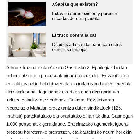
¿Sabías que existen?
Estas criaturas existen y parecen
sacadas de otro planeta
El truco contra la cal
Di adiós a la cal del baño con estos
sencillos consejos
Administrazioarekiko Auzien Gasteizko 2. Epaitegiak bertan
behera utzi duen prozesuak oinarri batzuk ditu, Ertzaintzaren
errealitatearekin bat datozenak, eta indarrean dagoen legeriak
derrigortasunei dagokienez ezartzen duen derrigortasun-
indizea gainditzen ez dutenak. Gainera, Ertzaintzaren
Negoziazio Mahaian ordezkaritza duten sindikatuek (125.
mahaia) partekatutako eta onartutako oinarriak dira. Gaur egun
1.000 pertsonatik gora daude, Ertzaintzako agenteak, igoera-
prozesu horretarako prestatzen, eta kautelazko neurri horiekin