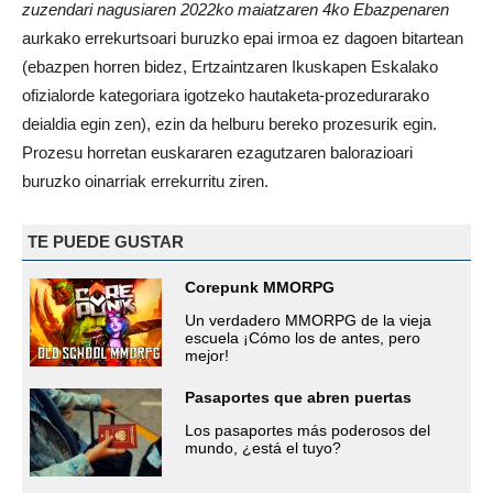
zuzendari nagusiaren 2022ko maiatzaren 4ko Ebazpenaren
aurkako errekurtsoari buruzko epai irmoa ez dagoen bitartean
(ebazpen horren bidez, Ertzaintzaren Ikuskapen Eskalako
ofizialorde kategoriara igotzeko hautaketa-prozedurarako
deialdia egin zen), ezin da helburu bereko prozesurik egin.
Prozesu horretan euskararen ezagutzaren balorazioari
buruzko oinarriak errekurritu ziren.
TE PUEDE GUSTAR
Corepunk MMORPG
Un verdadero MMORPG de la vieja
escuela ¡Cómo los de antes, pero
mejor!
Pasaportes que abren puertas
Los pasaportes más poderosos del
mundo, ¿está el tuyo?