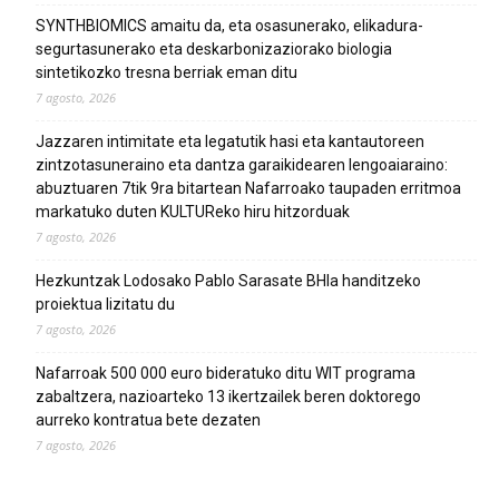
SYNTHBIOMICS amaitu da, eta osasunerako, elikadura-
segurtasunerako eta deskarbonizaziorako biologia
sintetikozko tresna berriak eman ditu
7 agosto, 2026
Jazzaren intimitate eta legatutik hasi eta kantautoreen
zintzotasuneraino eta dantza garaikidearen lengoaiaraino:
abuztuaren 7tik 9ra bitartean Nafarroako taupaden erritmoa
markatuko duten KULTUReko hiru hitzorduak
7 agosto, 2026
Hezkuntzak Lodosako Pablo Sarasate BHIa handitzeko
proiektua lizitatu du
7 agosto, 2026
Nafarroak 500 000 euro bideratuko ditu WIT programa
zabaltzera, nazioarteko 13 ikertzailek beren doktorego
aurreko kontratua bete dezaten
7 agosto, 2026