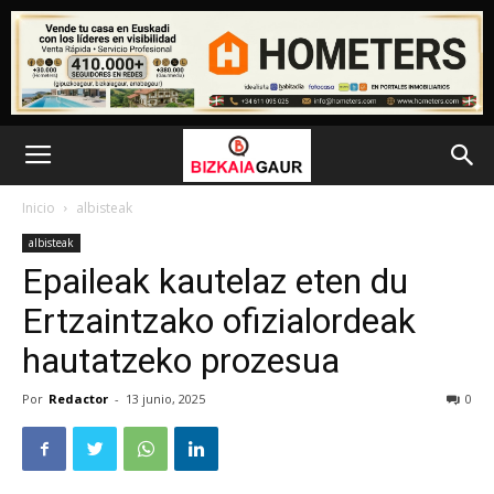
Inicio
albisteak
albisteak
Epaileak kautelaz eten du
Ertzaintzako ofizialordeak
hautatzeko prozesua
Por
Redactor
-
13 junio, 2025
0