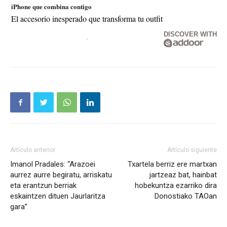
iPhone que combina contigo
El accesorio inesperado que transforma tu outfit
DISCOVER WITH
Artículo anterior
Artículo siguiente
Imanol Pradales: “Arazoei
Txartela berriz ere martxan
aurrez aurre begiratu, arriskatu
jartzeaz bat, hainbat
eta erantzun berriak
hobekuntza ezarriko dira
eskaintzen dituen Jaurlaritza
Donostiako TAOan
gara”