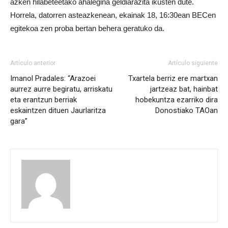
azken hilabeteetako ahalegina geldiarazita ikusten dute.
Horrela, datorren asteazkenean, ekainak 18, 16:30ean BECen
egitekoa zen proba bertan behera geratuko da.
Artículo anterior
Artículo siguiente
Imanol Pradales: “Arazoei
Txartela berriz ere martxan
aurrez aurre begiratu, arriskatu
jartzeaz bat, hainbat
eta erantzun berriak
hobekuntza ezarriko dira
eskaintzen dituen Jaurlaritza
Donostiako TAOan
gara”