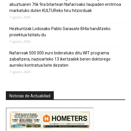
abuztuaren 7tik 9ra bitartean Nafarroako taupaden erritmoa
markatuko duten KULTUReko hiru hitzorduak
7 agosto, 2026
Hezkuntzak Lodosako Pablo Sarasate BHIa handitzeko
proiektua lizitatu du
7 agosto, 2026
Nafarroak 500 000 euro bideratuko ditu WIT programa
zabaltzera, nazioarteko 13 ikertzailek beren doktorego
aurreko kontratua bete dezaten
7 agosto, 2026
Noticias de Actualidad