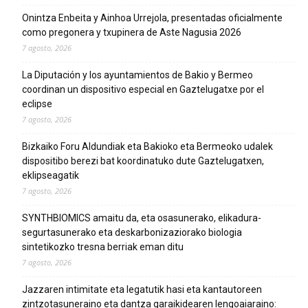
Onintza Enbeita y Ainhoa Urrejola, presentadas oficialmente
como pregonera y txupinera de Aste Nagusia 2026
7 agosto, 2026
La Diputación y los ayuntamientos de Bakio y Bermeo
coordinan un dispositivo especial en Gaztelugatxe por el
eclipse
7 agosto, 2026
Bizkaiko Foru Aldundiak eta Bakioko eta Bermeoko udalek
dispositibo berezi bat koordinatuko dute Gaztelugatxen,
eklipseagatik
7 agosto, 2026
SYNTHBIOMICS amaitu da, eta osasunerako, elikadura-
segurtasunerako eta deskarbonizaziorako biologia
sintetikozko tresna berriak eman ditu
7 agosto, 2026
Jazzaren intimitate eta legatutik hasi eta kantautoreen
zintzotasuneraino eta dantza garaikidearen lengoaiaraino: