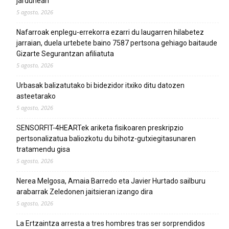
jardunean
5 agosto, 2026
Nafarroak enplegu-errekorra ezarri du laugarren hilabetez
jarraian, duela urtebete baino 7587 pertsona gehiago baitaude
Gizarte Segurantzan afiliatuta
5 agosto, 2026
Urbasak balizatutako bi bidezidor itxiko ditu datozen
asteetarako
5 agosto, 2026
SENSORFIT-4HEARTek ariketa fisikoaren preskripzio
pertsonalizatua baliozkotu du bihotz-gutxiegitasunaren
tratamendu gisa
5 agosto, 2026
Nerea Melgosa, Amaia Barredo eta Javier Hurtado sailburu
arabarrak Zeledonen jaitsieran izango dira
5 agosto, 2026
La Ertzaintza arresta a tres hombres tras ser sorprendidos