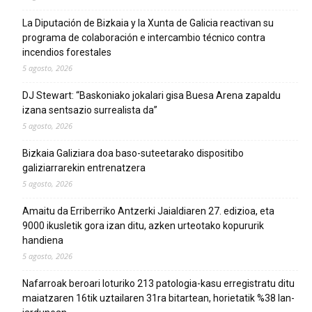
La Diputación de Bizkaia y la Xunta de Galicia reactivan su
programa de colaboración e intercambio técnico contra
incendios forestales
5 agosto, 2026
DJ Stewart: “Baskoniako jokalari gisa Buesa Arena zapaldu
izana sentsazio surrealista da”
5 agosto, 2026
Bizkaia Galiziara doa baso-suteetarako dispositibo
galiziarrarekin entrenatzera
5 agosto, 2026
Amaitu da Erriberriko Antzerki Jaialdiaren 27. edizioa, eta
9000 ikusletik gora izan ditu, azken urteotako kopururik
handiena
5 agosto, 2026
Nafarroak beroari loturiko 213 patologia-kasu erregistratu ditu
maiatzaren 16tik uztailaren 31ra bitartean, horietatik %38 lan-