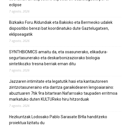
eclipse
7 agosto, 2026
Bizkaiko Foru Aldundiak eta Bakioko eta Bermeoko udalek
dispositibo berezi bat koordinatuko dute Gaztelugatxen,
eklipseagatik
7 agosto, 2026
SYNTHBIOMICS amaitu da, eta osasunerako, elikadura-
segurtasunerako eta deskarbonizaziorako biologia
sintetikozko tresna berriak eman ditu
7 agosto, 2026
Jazzaren intimitate eta legatutik hasi eta kantautoreen
zintzotasuneraino eta dantza garaikidearen lengoaiaraino:
abuztuaren 7tik 9ra bitartean Nafarroako taupaden erritmoa
markatuko duten KULTUReko hiru hitzorduak
7 agosto, 2026
Hezkuntzak Lodosako Pablo Sarasate BHIa handitzeko
proiektua lizitatu du