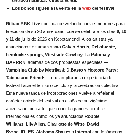
enclave habitual: Kobetamendi.
Los bonos siguen a la venta en la
web
del festival.
Bilbao BBK Live
continúa desvelando nuevos nombres para
la edición de su 20 aniversario, que se celebrará los días
9, 10
y 11 de julio
de 2026 en Kobetamendi. A los artistas ya
anunciados se suman ahora
Calvin Harris, Dellafuente,
hemlocke springs, Westside Cowboy, La Paloma y
BARRRK
, además de dos propuestas especiales —
Vampirina Club by Metrika & D.Basto y Hotcore Party:
Taichu and Friends
— que ampliarán la experiencia del
festival hacia el territorio del club y la celebración colectiva.
Esta nueva tanda de incorporaciones vuelve a reflejar el
carácter abierto del festival en el año de su vigésimo
aniversario: un cartel que conecta grandes nombres
internacionales como los ya anunciados
Robbie
Williams
,
Lily Allen
,
Charlotte de Witte
,
David
Byrne
,
IDLES, Alabama Shakes
o
Interpol
con fenómenos