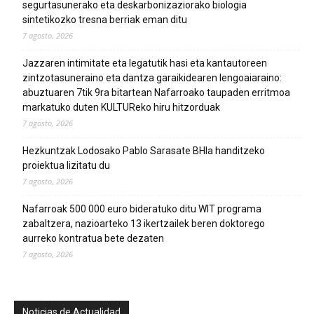
segurtasunerako eta deskarbonizaziorako biologia
sintetikozko tresna berriak eman ditu
7 agosto, 2026
Jazzaren intimitate eta legatutik hasi eta kantautoreen
zintzotasuneraino eta dantza garaikidearen lengoaiaraino:
abuztuaren 7tik 9ra bitartean Nafarroako taupaden erritmoa
markatuko duten KULTUReko hiru hitzorduak
7 agosto, 2026
Hezkuntzak Lodosako Pablo Sarasate BHIa handitzeko
proiektua lizitatu du
7 agosto, 2026
Nafarroak 500 000 euro bideratuko ditu WIT programa
zabaltzera, nazioarteko 13 ikertzailek beren doktorego
aurreko kontratua bete dezaten
7 agosto, 2026
Noticias de Actualidad